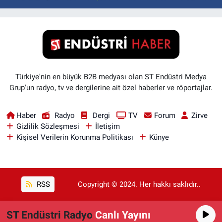
Türkiye'nin en büyük B2B medyası olan ST Endüstri Medya
Grup'un radyo, tv ve dergilerine ait özel haberler ve röportajlar.
Haber
Radyo
Dergi
TV
Forum
Zirve
Gizlilik Sözleşmesi
İletişim
Kişisel Verilerin Korunma Politikası
Künye
RSS
Copyright © 2024. Her hakkı saklıdır..
ST Endüstri Radyo
Canlı Yayını
Haber Yazılımı:
TE Bilişim