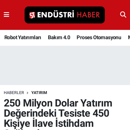
Robot Yatırımları
Bakım 4.0
Robot Yatırımları
Bakım 4.0
Proses Otomasyonu
Proses Otomasyonu
Makina
Otomasyon
HABERLER
YATIRIM
Depolama Çözümleri
250 Milyon Dolar Yatırım
Değerindeki Tesiste 450
İnşaat ve Malzeme
Kişiye İlave İstihdam
HaberOrtak