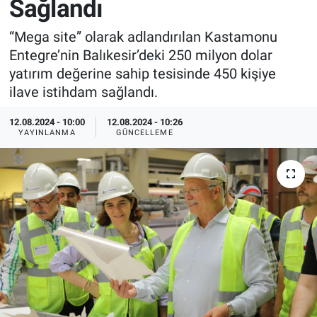
Sağlandı
EndüstriST
“Mega site” olarak adlandırılan Kastamonu
Entegre’nin Balıkesir’deki 250 milyon dolar
Enerjisini Üreten Fabrikalar
yatırım değerine sahip tesisinde 450 kişiye
ilave istihdam sağlandı.
Endüstri 4.0 Uygulamaları
12.08.2024 - 10:00
12.08.2024 - 10:26
Ağır Sanayi Çözümleri
YAYINLANMA
GÜNCELLEME