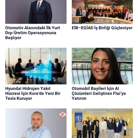
Otomotiv Alanındaki İlk Yurt
EİB–EGİAD İş Birliği Güçleniyor
Dışı Üretim Operasyonuna
Başlıyor
Hyundai Hidrojen Yakıt
Otomobil Bayileri İçin AI
Hücresi İçin Kore’de Yeni Bir
Çözümleri Geliştiren Flai’ye
Tesis Kuruyor
Yatırım