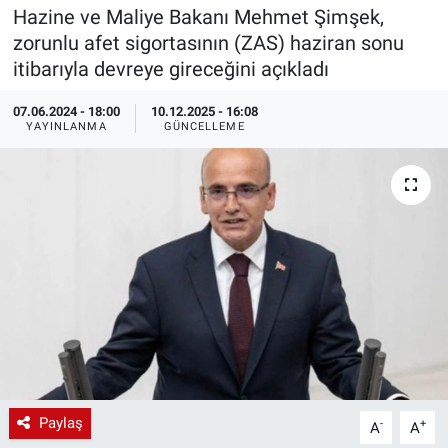
Hazine ve Maliye Bakanı Mehmet Şimşek,
EndüstriST
zorunlu afet sigortasının (ZAS) haziran sonu
itibarıyla devreye gireceğini açıkladı
Enerjisini Üreten Fabrikalar
07.06.2024 - 18:00
10.12.2025 - 16:08
YAYINLANMA
GÜNCELLEME
Endüstri 4.0 Uygulamaları
Ağır Sanayi Çözümleri
Paylaş
-
+
A
A