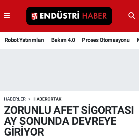
Robot Yatırımları
Bakım 4.0
Robot Yatırımları
Bakım 4.0
Proses Otomasyonu
Proses Otomasyonu
Makina
Otomasyon
HABERLER
HABERORTAK
Depolama Çözümleri
ZORUNLU AFET SİGORTASI
AY SONUNDA DEVREYE
İnşaat ve Malzeme
GİRİYOR
HaberOrtak