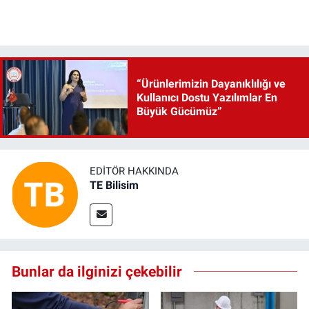
“Ürünlerimizin Dayanıklılığı ve
Kullanıcı Dostu Yazılımlar En
Büyük Gücümüz”
EDITÖR HAKKINDA
TE Bilisim
Bunlar da ilginizi çekebilir