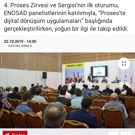
4. Proses Zirvesi ve Sergisi’nin ilk oturumu,
EndüstriST
ENOSAD panelistlerinin katılımıyla, “Proses’te
dijital dönüşüm uygulamaları” başlığında
Enerjisini Üreten Fabrikalar
gerçekleştirilirken, yoğun bir ilgi ile takip edildi.
Endüstri 4.0 Uygulamaları
22.10.2019 - 14:00
YAYINLANMA
Ağır Sanayi Çözümleri