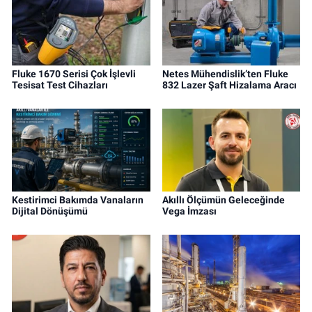
Fluke 1670 Serisi Çok İşlevli
Netes Mühendislik’ten Fluke
Tesisat Test Cihazları
832 Lazer Şaft Hizalama Aracı
Kestirimci Bakımda Vanaların
Akıllı Ölçümün Geleceğinde
Dijital Dönüşümü
Vega İmzası