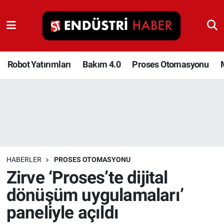
Robot Yatırımları
Bakım 4.0
Robot Yatırımları
Bakım 4.0
Proses Otomasyonu
Proses Otomasyonu
Makina
Otomasyon
HABERLER
PROSES OTOMASYONU
Depolama Çözümleri
Zirve ‘Proses’te dijital
dönüşüm uygulamaları’
İnşaat ve Malzeme
paneliyle açıldı
HaberOrtak