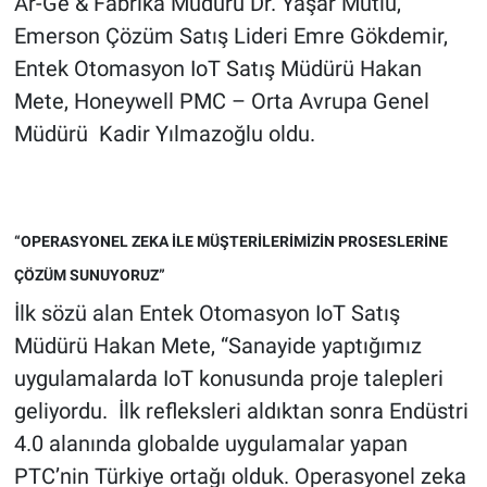
Ar-Ge & Fabrika Müdürü Dr. Yaşar Mutlu,
Emerson Çözüm Satış Lideri Emre Gökdemir,
Entek Otomasyon IoT Satış Müdürü Hakan
Mete, Honeywell PMC – Orta Avrupa Genel
Müdürü Kadir Yılmazoğlu oldu.
“OPERASYONEL ZEKA İLE MÜŞTERİLERİMİZİN PROSESLERİNE
ÇÖZÜM SUNUYORUZ”
İlk sözü alan Entek Otomasyon IoT Satış
Müdürü Hakan Mete, “Sanayide yaptığımız
uygulamalarda IoT konusunda proje talepleri
geliyordu. İlk refleksleri aldıktan sonra Endüstri
4.0 alanında globalde uygulamalar yapan
PTC’nin Türkiye ortağı olduk. Operasyonel zeka