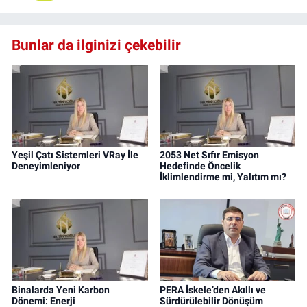
Bunlar da ilginizi çekebilir
Yeşil Çatı Sistemleri VRay İle
2053 Net Sıfır Emisyon
Deneyimleniyor
Hedefinde Öncelik
İklimlendirme mi, Yalıtım mı?
Binalarda Yeni Karbon
PERA İskele’den Akıllı ve
Dönemi: Enerji
Sürdürülebilir Dönüşüm