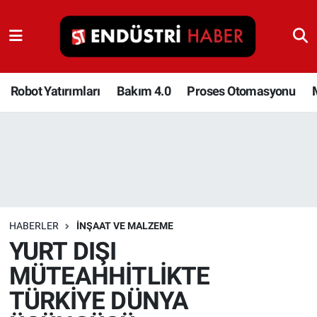
Robot Yatırımları
Bakım 4.0
Robot Yatırımları
Bakım 4.0
Proses Otomasyonu
Proses Otomasyonu
Makina
Otomasyon
HABERLER
İNŞAAT VE MALZEME
Depolama Çözümleri
YURT DIŞI
MÜTEAHHİTLİKTE
İnşaat ve Malzeme
TÜRKİYE DÜNYA
HaberOrtak