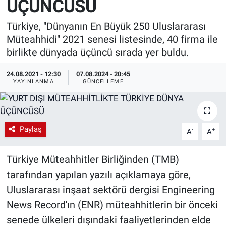
ÜÇÜNCÜSÜ
EndüstriST
Türkiye, "Dünyanın En Büyük 250 Uluslararası
Müteahhidi" 2021 senesi listesinde, 40 firma ile
Enerjisini Üreten Fabrikalar
birlikte dünyada üçüncü sırada yer buldu.
Endüstri 4.0 Uygulamaları
24.08.2021 - 12:30
07.08.2024 - 20:45
YAYINLANMA
GÜNCELLEME
Ağır Sanayi Çözümleri
Paylaş
-
+
A
A
Türkiye Müteahhitler Birliğinden (TMB)
tarafından yapılan yazılı açıklamaya göre,
Uluslararası inşaat sektörü dergisi Engineering
News Record'ın (ENR) müteahhitlerin bir önceki
senede ülkeleri dışındaki faaliyetlerinden elde