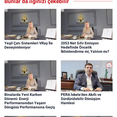
Bunlar da ilginizi çekebilir
Yeşil Çatı Sistemleri VRay İle
2053 Net Sıfır Emisyon
Deneyimleniyor
Hedefinde Öncelik
İklimlendirme mi, Yalıtım mı?
Binalarda Yeni Karbon
PERA İskele’den Akıllı ve
Dönemi: Enerji
Sürdürülebilir Dönüşüm
Performansından Yaşam
Hamlesi
Döngüsü Performansına Geçiş