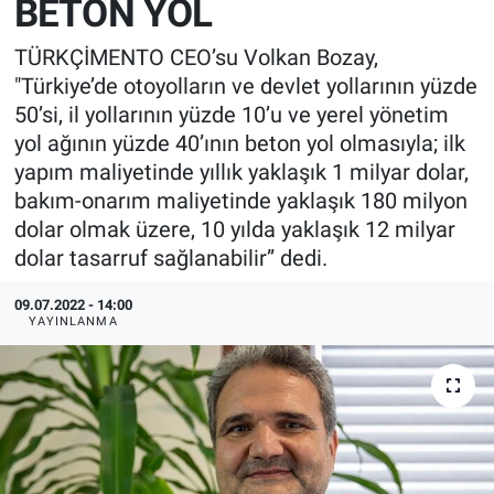
BETON YOL
EndüstriST
TÜRKÇİMENTO CEO’su Volkan Bozay,
"Türkiye’de otoyolların ve devlet yollarının yüzde
Enerjisini Üreten Fabrikalar
50’si, il yollarının yüzde 10’u ve yerel yönetim
yol ağının yüzde 40’ının beton yol olmasıyla; ilk
Endüstri 4.0 Uygulamaları
yapım maliyetinde yıllık yaklaşık 1 milyar dolar,
bakım-onarım maliyetinde yaklaşık 180 milyon
Ağır Sanayi Çözümleri
dolar olmak üzere, 10 yılda yaklaşık 12 milyar
dolar tasarruf sağlanabilir” dedi.
09.07.2022 - 14:00
YAYINLANMA