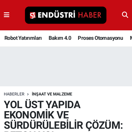
Robot Yatırımları
Bakım 4.0
Robot Yatırımları
Bakım 4.0
Proses Otomasyonu
Proses Otomasyonu
Makina
Otomasyon
HABERLER
İNŞAAT VE MALZEME
Depolama Çözümleri
YOL ÜST YAPIDA
EKONOMİK VE
İnşaat ve Malzeme
SÜRDÜRÜLEBİLİR ÇÖZÜM:
HaberOrtak