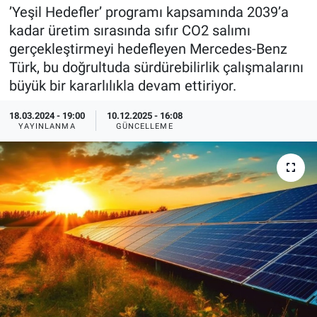
’Yeşil Hedefler’ programı kapsamında 2039’a
EndüstriST
kadar üretim sırasında sıfır CO2 salımı
gerçekleştirmeyi hedefleyen Mercedes-Benz
Enerjisini Üreten Fabrikalar
Türk, bu doğrultuda sürdürebilirlik çalışmalarını
büyük bir kararlılıkla devam ettiriyor.
Endüstri 4.0 Uygulamaları
18.03.2024 - 19:00
10.12.2025 - 16:08
YAYINLANMA
GÜNCELLEME
Ağır Sanayi Çözümleri