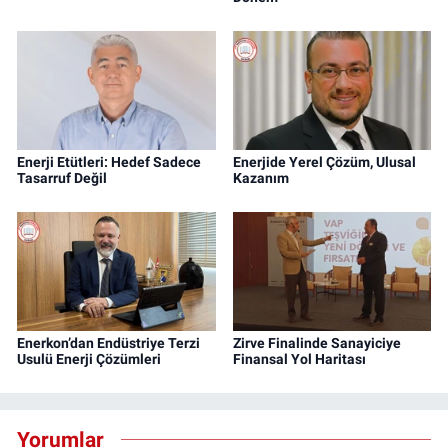
Enerji Etütleri: Hedef Sadece
Enerjide Yerel Çözüm, Ulusal
Tasarruf Değil
Kazanım
Enerkon’dan Endüstriye Terzi
Zirve Finalinde Sanayiciye
Usulü Enerji Çözümleri
Finansal Yol Haritası
Yorumlar