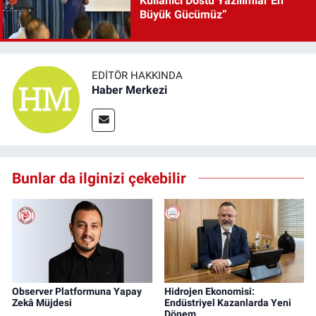
Kullanıcı Dostu Yazılımlar En
Büyük Gücümüz”
EDITÖR HAKKINDA
Haber Merkezi
Bunlar da ilginizi çekebilir
Observer Platformuna Yapay
Hidrojen Ekonomisi:
Zekâ Müjdesi
Endüstriyel Kazanlarda Yeni
Dönem