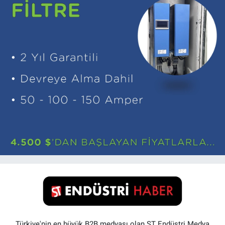
Türkiye'nin en büyük B2B medyası olan ST Endüstri Medya