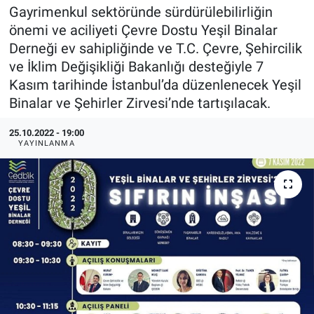
Gayrimenkul sektöründe sürdürülebilirliğin
EndüstriST
önemi ve aciliyeti Çevre Dostu Yeşil Binalar
Derneği ev sahipliğinde ve T.C. Çevre, Şehircilik
Enerjisini Üreten Fabrikalar
ve İklim Değişikliği Bakanlığı desteğiyle 7
Kasım tarihinde İstanbul’da düzenlenecek Yeşil
Endüstri 4.0 Uygulamaları
Binalar ve Şehirler Zirvesi’nde tartışılacak.
Ağır Sanayi Çözümleri
25.10.2022 - 19:00
YAYINLANMA