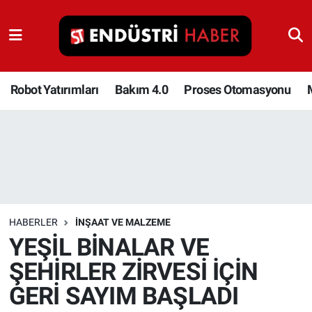
Robot Yatırımları
Bakım 4.0
Robot Yatırımları
Bakım 4.0
Proses Otomasyonu
Proses Otomasyonu
Makina
Otomasyon
HABERLER
İNŞAAT VE MALZEME
Depolama Çözümleri
YEŞİL BİNALAR VE
ŞEHİRLER ZİRVESİ İÇİN
İnşaat ve Malzeme
GERİ SAYIM BAŞLADI
HaberOrtak