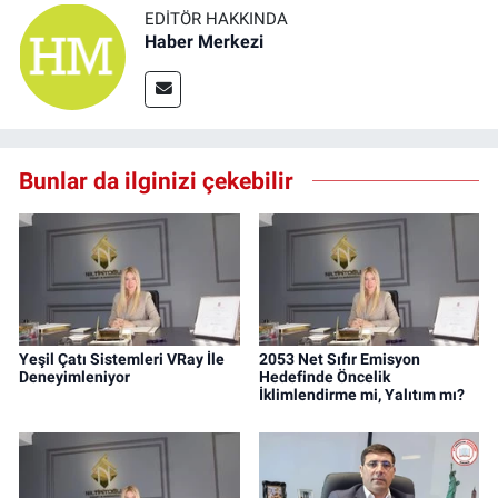
EDITÖR HAKKINDA
Haber Merkezi
Bunlar da ilginizi çekebilir
Yeşil Çatı Sistemleri VRay İle
2053 Net Sıfır Emisyon
Deneyimleniyor
Hedefinde Öncelik
İklimlendirme mi, Yalıtım mı?