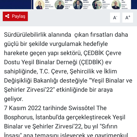
Paylaş
-
+
A
A
Sürdürülebilirlik alanında çıkan fırsatları daha
güçlü bir şekilde vurgulamak hedefiyle
harekete geçen yapı sektörü, ÇEDBİK Çevre
Dostu Yeşil Binalar Derneği (ÇEDBİK) ev
sahipliğinde, T.C. Çevre, Şehircilik ve İklim
Değişikliği Bakanlığı desteğiyle “Yeşil Binalar ve
Şehirler Zirvesi’22" etkinliğinde bir araya
geliyor.
7 Kasım 2022 tarihinde Swissôtel The
Bosphorus, İstanbul'da gerçekleştirecek Yeşil
Binalar ve Şehirler Zirvesi’22, bu yıl "Sıfırın
İnşası" ana temasını işleyecek ve gayrimenkul