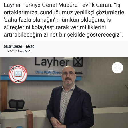
Layher Türkiye Genel Müdürü Tevfik Ceran: “İş
EndüstriST
ortaklarımıza, sunduğumuz yenilikçi çözümlerle
‘daha fazla olanağın’ mümkün olduğunu, iş
Enerjisini Üreten Fabrikalar
süreçlerini kolaylaştırarak verimliliklerini
artırabileceğimizi net bir şekilde göstereceğiz”.
Endüstri 4.0 Uygulamaları
08.01.2026 - 16:30
YAYINLANMA
Ağır Sanayi Çözümleri