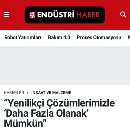
Robot Yatırımları
Bakım 4.0
Robot Yatırımları
Bakım 4.0
Proses Otomasyonu
Proses Otomasyonu
Makina
Otomasyon
HABERLER
İNŞAAT VE MALZEME
Depolama Çözümleri
“Yenilikçi Çözümlerimizle
‘Daha Fazla Olanak’
İnşaat ve Malzeme
Mümkün”
HaberOrtak