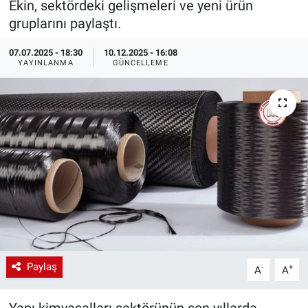
Ekin, sektördeki gelişmeleri ve yeni ürün
gruplarını paylaştı.
EndüstriST
07.07.2025 - 18:30
10.12.2025 - 16:08
Enerjisini Üreten Fabrikalar
YAYINLANMA
GÜNCELLEME
Endüstri 4.0 Uygulamaları
Ağır Sanayi Çözümleri
Paylaş
-
+
A
A