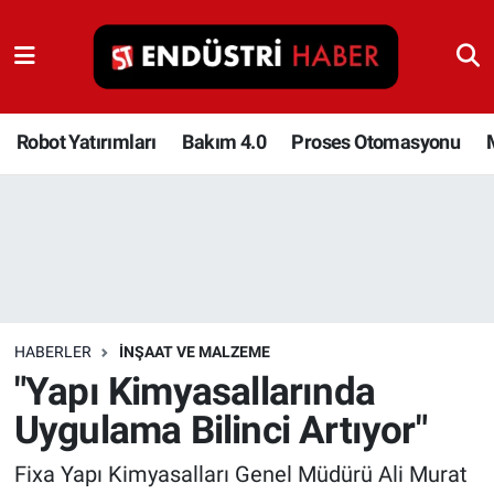
Robot Yatırımları
Bakım 4.0
Robot Yatırımları
Bakım 4.0
Proses Otomasyonu
Proses Otomasyonu
Makina
Otomasyon
HABERLER
İNŞAAT VE MALZEME
Depolama Çözümleri
"Yapı Kimyasallarında
Uygulama Bilinci Artıyor"
İnşaat ve Malzeme
Fixa Yapı Kimyasalları Genel Müdürü Ali Murat
HaberOrtak