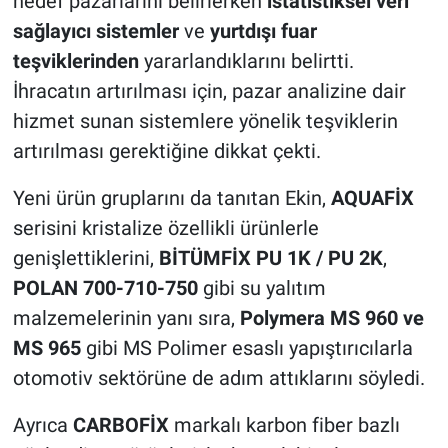
hedef pazarlarını belirlerken
istatistiksel veri
sağlayıcı sistemler
ve
yurtdışı fuar
teşviklerinden
yararlandıklarını belirtti.
İhracatın artırılması için, pazar analizine dair
hizmet sunan sistemlere yönelik teşviklerin
artırılması gerektiğine dikkat çekti.
Yeni ürün gruplarını da tanıtan Ekin,
AQUAFİX
serisini kristalize özellikli ürünlerle
genişlettiklerini,
BİTÜMFİX PU 1K / PU 2K
,
POLAN 700-710-750
gibi su yalıtım
malzemelerinin yanı sıra,
Polymera MS 960 ve
MS 965
gibi MS Polimer esaslı yapıştırıcılarla
otomotiv sektörüne de adım attıklarını söyledi.
Ayrıca
CARBOFİX
markalı karbon fiber bazlı