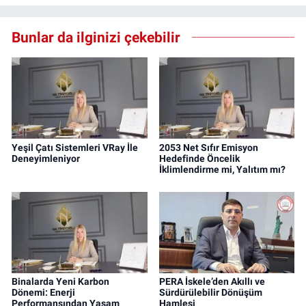
Bunlar da ilginizi çekebilir
Yeşil Çatı Sistemleri VRay İle
2053 Net Sıfır Emisyon
Deneyimleniyor
Hedefinde Öncelik
İklimlendirme mi, Yalıtım mı?
Binalarda Yeni Karbon
PERA İskele’den Akıllı ve
Dönemi: Enerji
Sürdürülebilir Dönüşüm
Performansından Yaşam
Hamlesi