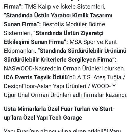
Firma”:
TMS Kalıp ve İskele Sistemleri,
“Standında Üstün Yaratıcı Kimlik Tasarımı
Sunan Firma”:
Bestofis Modüler Bölme
Sistemleri,
“Standında Üstün Ziyaretçi
Etkileşimi Sunan Firma”:
MSA Spor ve Kent
Ekipmanları,
“Standında Sürdürülebilir Ürününü
Sürdürülebilir Kriterlerle Sergileyen Firma”:
NASWOOD-Nasreddin Orman Ürünleri olurken
ICA Events Teşvik Ödülü’
nü
A.T.S. Ateş Tuğla /
DesignFloor-Aslan Yapı Ürünleri / WOOD- Y
Uğur Ünal Orman Ürünleri adlı firmalar kazandı.
Usta Mimarlarla Özel Fuar Turları ve
Start-
up’lara Özel
Yapı Tech Garage
Yapı Fuarı’nın altıncı yılına giren etkinliği
Yapı