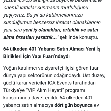
yüzde 4,5-5,0 aralığında
büyüme beklentisine
önemli katkılar sunmanın mutluluğunu
yaşıyoruz. Bu yıl da
katılımcılarımıza
sunduğumuz benzersiz ihracat olanaklarının
yanı sıra
yeni iş olanakları, ortaklık ve satın
alma fırsatları yarattık...
”
şeklinde konuştu.
64
ülkeden 401
Yabancı Satın Almacı Yeni İş
Birlikleri İçin Yapı Fuarı’ndaydı
Yoğun katılımcı ve ziyaretçi ilgisi gören fuar
dünya yapı sektörünün odağındaydı. Üst düzey,
güçlü karar vericiler ICA Events tarafından
Türkiye’ye “VIP Alım Heyeti” programı
kapsamında davet edildi. 64 ülkeden 401
yabancı satın almacıya
dört gün boyunca
ev