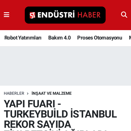
Robot Yatırımları
Bakım 4.0
Robot Yatırımları
Bakım 4.0
Proses Otomasyonu
Proses Otomasyonu
Makina
Otomasyon
HABERLER
İNŞAAT VE MALZEME
Depolama Çözümleri
YAPI FUARI -
TURKEYBUİLD İSTANBUL
İnşaat ve Malzeme
REKOR SAYIDA
HaberOrtak