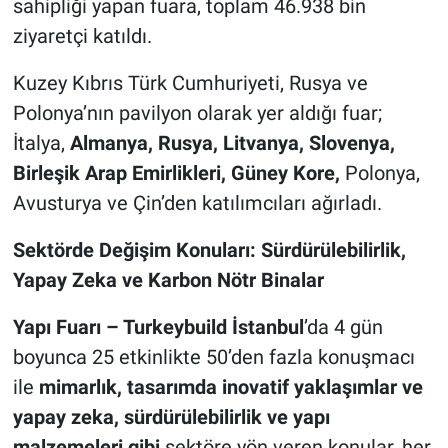
sahipliği yapan fuara, toplam
46.938 bin
ziyaretçi katıldı.
Kuzey Kıbrıs Türk Cumhuriyeti, Rusya ve
Polonya’nın pavilyon olarak yer aldığı fuar;
İtalya,
Almanya, Rusya, Litvanya, Slovenya,
Birleşik Arap Emirlikleri, Güney Kore,
Polonya,
Avusturya ve Çin’den katılımcıları ağırladı.
Sektörde Değişim Konuları: Sürdürülebilirlik,
Yapay Zeka ve Karbon Nötr Binalar
Yapı Fuarı – Turkeybuild İstanbul
’da 4 gün
boyunca 25 etkinlikte 50’den fazla konuşmacı
ile
mimarlık, tasarımda inovatif yaklaşımlar ve
yapay zeka, sürdürülebilirlik ve yapı
malzemeleri gibi
sektöre yön veren konular, her