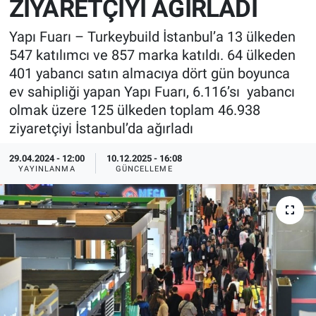
ZİYARETÇİYİ AĞIRLADI
EndüstriST
Yapı Fuarı – Turkeybuild İstanbul’a 13 ülkeden
547 katılımcı ve 857 marka katıldı. 64 ülkeden
Enerjisini Üreten Fabrikalar
401 yabancı satın almacıya dört gün boyunca
ev sahipliği yapan Yapı Fuarı, 6.116’sı yabancı
Endüstri 4.0 Uygulamaları
olmak üzere 125 ülkeden toplam 46.938
ziyaretçiyi İstanbul’da ağırladı
Ağır Sanayi Çözümleri
29.04.2024 - 12:00
10.12.2025 - 16:08
YAYINLANMA
GÜNCELLEME