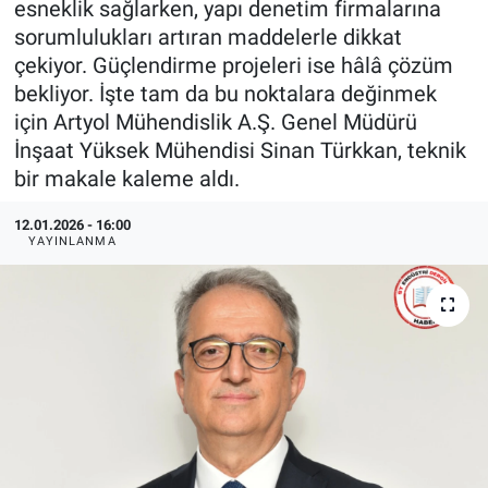
esneklik sağlarken, yapı denetim firmalarına
sorumlulukları artıran maddelerle dikkat
EndüstriST
çekiyor. Güçlendirme projeleri ise hâlâ çözüm
bekliyor. İşte tam da bu noktalara değinmek
Enerjisini Üreten Fabrikalar
için Artyol Mühendislik A.Ş. Genel Müdürü
İnşaat Yüksek Mühendisi Sinan Türkkan, teknik
Endüstri 4.0 Uygulamaları
bir makale kaleme aldı.
Ağır Sanayi Çözümleri
12.01.2026 - 16:00
YAYINLANMA