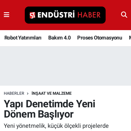
Robot Yatırımları
Bakım 4.0
Robot Yatırımları
Bakım 4.0
Proses Otomasyonu
Proses Otomasyonu
Makina
Otomasyon
HABERLER
İNŞAAT VE MALZEME
Depolama Çözümleri
Yapı Denetimde Yeni
Dönem Başlıyor
İnşaat ve Malzeme
Yeni yönetmelik, küçük ölçekli projelerde
HaberOrtak