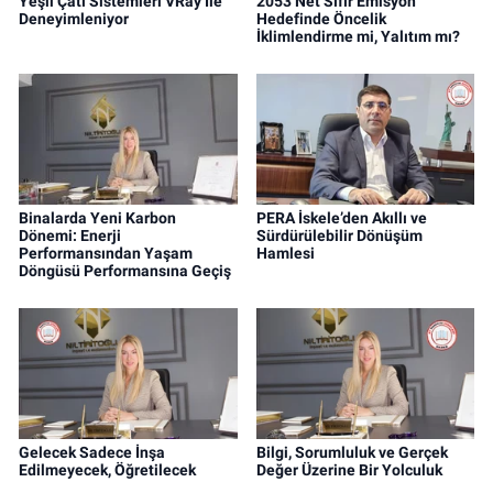
Yeşil Çatı Sistemleri VRay İle
2053 Net Sıfır Emisyon
Deneyimleniyor
Hedefinde Öncelik
İklimlendirme mi, Yalıtım mı?
Binalarda Yeni Karbon
PERA İskele’den Akıllı ve
Dönemi: Enerji
Sürdürülebilir Dönüşüm
Performansından Yaşam
Hamlesi
Döngüsü Performansına Geçiş
Gelecek Sadece İnşa
Bilgi, Sorumluluk ve Gerçek
Edilmeyecek, Öğretilecek
Değer Üzerine Bir Yolculuk