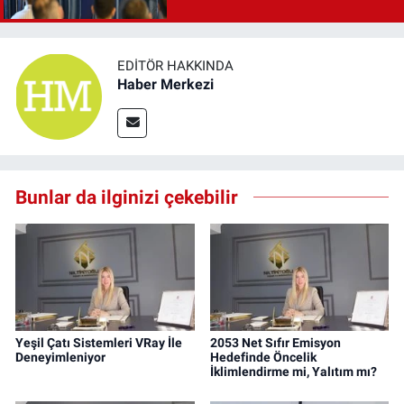
EDITÖR HAKKINDA
Haber Merkezi
Bunlar da ilginizi çekebilir
Yeşil Çatı Sistemleri VRay İle
2053 Net Sıfır Emisyon
Deneyimleniyor
Hedefinde Öncelik
İklimlendirme mi, Yalıtım mı?