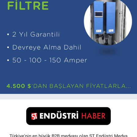
Türkiye'nin en büyük B2B medyası olan ST Endüstri Medya