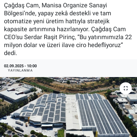
Çağdaş Cam, Manisa Organize Sanayi
EndüstriST
Bölgesi’nde, yapay zekâ destekli ve tam
otomatize yeni üretim hattıyla stratejik
Enerjisini Üreten Fabrikalar
kapasite artırımına hazırlanıyor. Çağdaş Cam
CEO'su Serdar Raşit Pirinç, “Bu yatırımımızla 22
Endüstri 4.0 Uygulamaları
milyon dolar ve üzeri ilave ciro hedefliyoruz”
dedi.
Ağır Sanayi Çözümleri
02.09.2025 - 10:00
YAYINLANMA