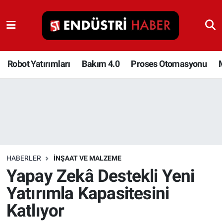
Robot Yatırımları
Bakım 4.0
Robot Yatırımları
Bakım 4.0
Proses Otomasyonu
Proses Otomasyonu
Makina
Otomasyon
HABERLER
İNŞAAT VE MALZEME
Depolama Çözümleri
Yapay Zekâ Destekli Yeni
Yatırımla Kapasitesini
İnşaat ve Malzeme
Katlıyor
HaberOrtak