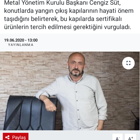
Metal Yönetim Kurulu Başkanı Cengiz Süt,
konutlarda yangın çıkış kapılarının hayati önem
EndüstriST
taşıdığını belirterek, bu kapılarda sertifikalı
ürünlerin tercih edilmesi gerektiğini vurguladı.
Enerjisini Üreten Fabrikalar
19.06.2020 - 13:00
Endüstri 4.0 Uygulamaları
YAYINLANMA
Ağır Sanayi Çözümleri
Paylaş
-
+
A
A