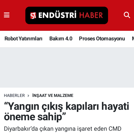
Robot Yatırımları
Bakım 4.0
Robot Yatırımları
Bakım 4.0
Proses Otomasyonu
Proses Otomasyonu
Makina
Otomasyon
HABERLER
İNŞAAT VE MALZEME
Depolama Çözümleri
“Yangın çıkış kapıları hayati
öneme sahip”
İnşaat ve Malzeme
Diyarbakır’da çıkan yangına işaret eden CMD
HaberOrtak