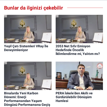
Bunlar da ilginizi çekebilir
Yeşil Çatı Sistemleri VRay İle
2053 Net Sıfır Emisyon
Deneyimleniyor
Hedefinde Öncelik
İklimlendirme mi, Yalıtım mı?
Binalarda Yeni Karbon
PERA İskele’den Akıllı ve
Dönemi: Enerji
Sürdürülebilir Dönüşüm
Performansından Yaşam
Hamlesi
Döngüsü Performansına Geçiş