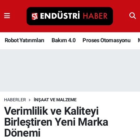
Robot Yatırımları
Bakım 4.0
Robot Yatırımları
Bakım 4.0
Proses Otomasyonu
Proses Otomasyonu
Makina
Otomasyon
HABERLER
İNŞAAT VE MALZEME
Depolama Çözümleri
Verimlilik ve Kaliteyi
Birleştiren Yeni Marka
İnşaat ve Malzeme
Dönemi
HaberOrtak