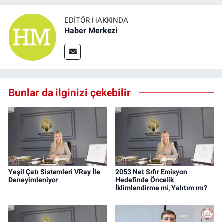
EDITÖR HAKKINDA
Haber Merkezi
Bunlar da ilginizi çekebilir
Yeşil Çatı Sistemleri VRay İle
2053 Net Sıfır Emisyon
Deneyimleniyor
Hedefinde Öncelik
İklimlendirme mi, Yalıtım mı?