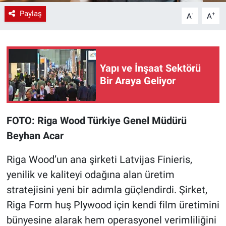
Paylaş
-
+
A
A
Yapı ve İnşaat Sektörü
Bir Araya Geliyor
FOTO: Riga Wood Türkiye Genel Müdürü
Beyhan Acar
Riga Wood’un ana şirketi Latvijas Finieris,
yenilik ve kaliteyi odağına alan üretim
stratejisini yeni bir adımla güçlendirdi. Şirket,
Riga Form huş Plywood için kendi film üretimini
bünyesine alarak hem operasyonel verimliliğini