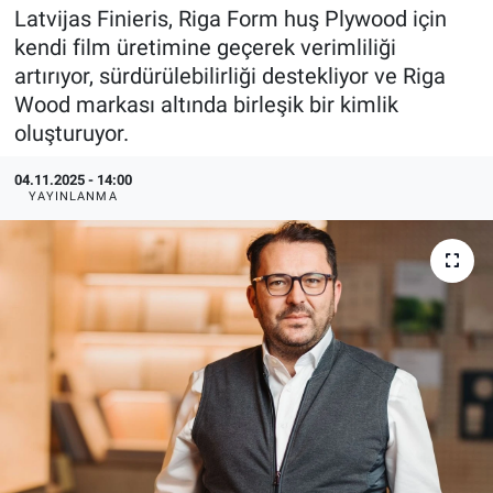
Latvijas Finieris, Riga Form huş Plywood için
EndüstriST
kendi film üretimine geçerek verimliliği
artırıyor, sürdürülebilirliği destekliyor ve Riga
Enerjisini Üreten Fabrikalar
Wood markası altında birleşik bir kimlik
oluşturuyor.
Endüstri 4.0 Uygulamaları
04.11.2025 - 14:00
YAYINLANMA
Ağır Sanayi Çözümleri