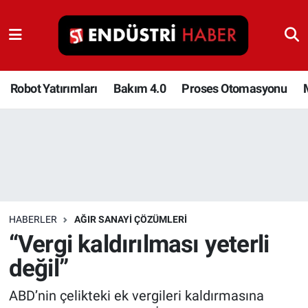
Robot Yatırımları
Bakım 4.0
Robot Yatırımları
Bakım 4.0
Proses Otomasyonu
Proses Otomasyonu
Makina
Otomasyon
HABERLER
AĞIR SANAYI ÇÖZÜMLERI
Depolama Çözümleri
“Vergi kaldırılması yeterli
değil”
İnşaat ve Malzeme
ABD’nin çelikteki ek vergileri kaldırmasına
HaberOrtak