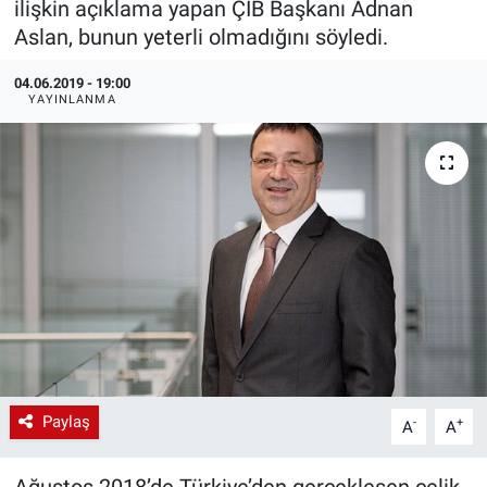
ilişkin açıklama yapan ÇİB Başkanı Adnan
Aslan, bunun yeterli olmadığını söyledi.
EndüstriST
04.06.2019 - 19:00
Enerjisini Üreten Fabrikalar
YAYINLANMA
Endüstri 4.0 Uygulamaları
Ağır Sanayi Çözümleri
Paylaş
-
+
A
A