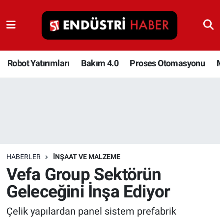
Robot Yatırımları
Bakım 4.0
Robot Yatırımları
Bakım 4.0
Proses Otomasyonu
Proses Otomasyonu
Makina
Otomasyon
HABERLER
İNŞAAT VE MALZEME
Depolama Çözümleri
Vefa Group Sektörün
Geleceğini İnşa Ediyor
İnşaat ve Malzeme
Çelik yapılardan panel sistem prefabrik
HaberOrtak