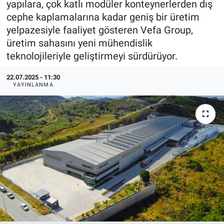
yapılara, çok katlı modüler konteynerlerden dış
cephe kaplamalarına kadar geniş bir üretim
EndüstriST
yelpazesiyle faaliyet gösteren Vefa Group,
üretim sahasını yeni mühendislik
Enerjisini Üreten Fabrikalar
teknolojileriyle geliştirmeyi sürdürüyor.
Endüstri 4.0 Uygulamaları
22.07.2025 - 11:30
YAYINLANMA
Ağır Sanayi Çözümleri