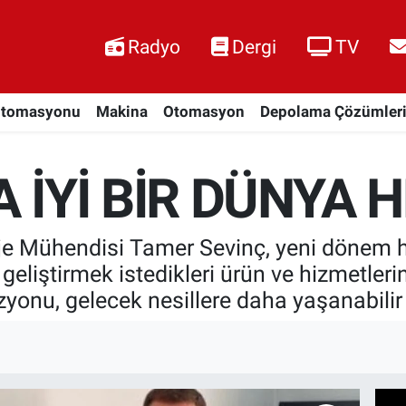
Radyo
Dergi
TV
Otomasyonu
Makina
Otomasyon
Depolama Çözümler
A İYİ BİR DÜNYA 
e Mühendisi Tamer Sevinç, yeni dönem hede
eliştirmek istedikleri ürün ve hizmetlerin 
izyonu, gelecek nesillere daha yaşanabili