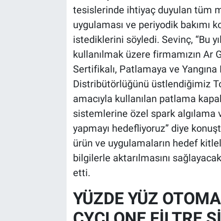
tesislerinde ihtiyaç duyulan tüm m
uygulaması ve periyodik bakımı ko
istediklerini söyledi. Sevinç, “Bu 
kullanılmak üzere firmamızın Ar G
Sertifikalı, Patlamaya ve Yangına Ka
Distribütörlüğünü üstlendiğimiz 
amacıyla kullanılan patlama kapak
sistemlerine özel spark algılama 
yapmayı hedefliyoruz” diye konuşt
ürün ve uygulamaların hedef kitlel
bilgilerle aktarılmasını sağlayaca
etti.
YÜZDE YÜZ OTOM
CYCLONE FİLTRE S