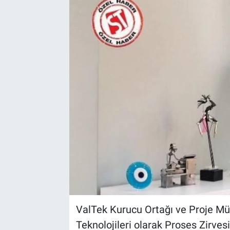
EndüstriST
Enerjisini Üreten Fabrikalar
Endüstri 4.0 Uygulamaları
Ağır Sanayi Çözümleri
ValTek Kurucu Ortağı ve Proje Mü
Teknolojileri olarak Proses Zirvesi