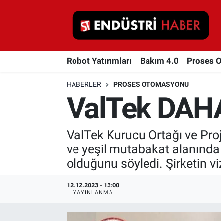
Robot Yatırımları
Robot Yatırımları
Bakım 4.0
Proses 
Bakım 4.0
HABERLER
PROSES OTOMASYONU
Proses Otomasyonu
ValTek DAH
Makina
ValTek Kurucu Ortağı ve Proj
Otomasyon
ve yeşil mutabakat alanında g
olduğunu söyledi. Şirketin v
Depolama Çözümleri
12.12.2023 - 13:00
İnşaat ve Malzeme
YAYINLANMA
HaberOrtak