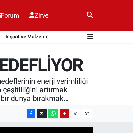
Forum
Zirve
i
İnşaat ve Malzeme
HEDEFLİYOR
flerinin enerji verimliliği
çeşitliliğini artırmak
r bir dünya bırakmak…
-
+
A
A