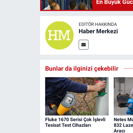
En Büyük Gü
EDITÖR HAKKINDA
Haber Merkezi
Bunlar da ilginizi çekebilir
Fluke 1670 Serisi Çok İşlevli
Netes Mü
Tesisat Test Cihazları
832 Laze
Aracı