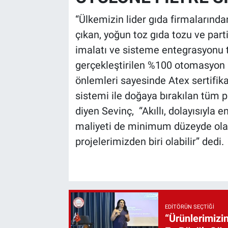
“Ülkemizin lider gıda firmalarınd
çıkan, yoğun toz gıda tozu ve parti
imalatı ve sisteme entegrasyonu 
gerçekleştirilen %100 otomasyon 
önlemleri sayesinde Atex sertifikas
sistemi ile doğaya bırakılan tüm p
diyen Sevinç, “Akıllı, dolayısıyla e
maliyeti de minimum düzeyde ola
projelerimizden biri olabilir” dedi.
EDITÖRÜN SEÇTIĞI
“Ürünlerimizin