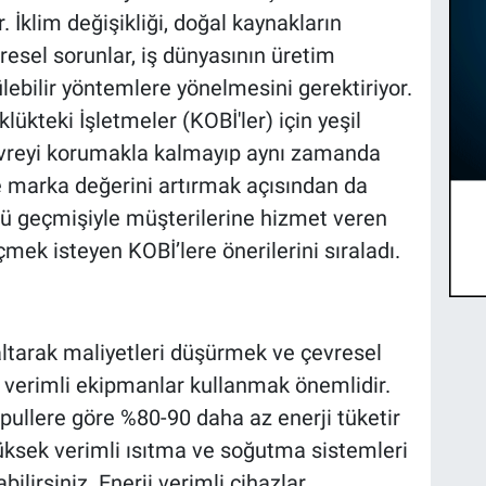
 İklim değişikliği, doğal kaynakların
üresel sorunlar, iş dünyasının üretim
lebilir yöntemlere yönelmesini gerektiriyor.
kteki İşletmeler (KOBİ'ler) için yeşil
vreyi korumakla kalmayıp aynı zamanda
e marka değerini artırmak açısından da
klü geçmişiyle müşterilerine hizmet veren
mek isteyen KOBİ’lere önerilerini sıraladı.
altarak maliyetleri düşürmek ve çevresel
ji verimli ekipmanlar kullanmak önemlidir.
ullere göre %80-90 daha az enerji tüketir
üksek verimli ısıtma ve soğutma sistemleri
ilirsiniz. Enerji verimli cihazlar,