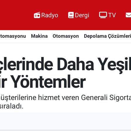
Radyo
Dergi
TV
Otomasyonu
Makina
Otomasyon
Depolama Çözümler
lerinde Daha Yeşil
ir Yöntemler
müşterilerine hizmet veren Generali Sigor
ıraladı.