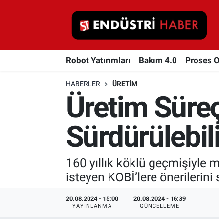
Robot Yatırımları
Robot Yatırımları
Bakım 4.0
Proses 
Bakım 4.0
HABERLER
ÜRETIM
Proses Otomasyonu
Üretim Süreç
Makina
Sürdürülebil
Otomasyon
160 yıllık köklü geçmişiyle 
Depolama Çözümleri
isteyen KOBİ’lere önerilerini s
İnşaat ve Malzeme
20.08.2024 - 15:00
20.08.2024 - 16:39
YAYINLANMA
GÜNCELLEME
HaberOrtak