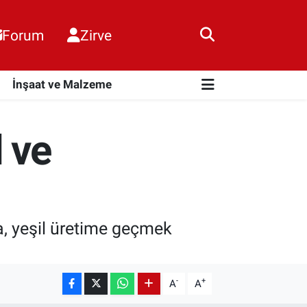
Forum
Zirve
i
İnşaat ve Malzeme
 ve
ta, yeşil üretime geçmek
-
+
A
A