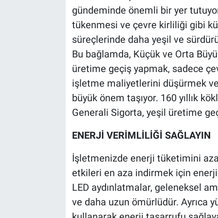
gündeminde önemli bir yer tutuyor.
tükenmesi ve çevre kirliliği gibi k
süreçlerinde daha yeşil ve sürdürü
Bu bağlamda, Küçük ve Orta Büyüklü
üretime geçiş yapmak, sadece çe
işletme maliyetlerini düşürmek v
büyük önem taşıyor. 160 yıllık kö
Generali Sigorta, yeşil üretime geç
ENERJİ VERİMLİLİĞİ SAĞLAYIN
İşletmenizde enerji tüketimini az
etkileri en aza indirmek için ener
LED aydınlatmalar, geleneksel amp
ve daha uzun ömürlüdür. Ayrıca y
kullanarak enerji tasarrufu sağlayab