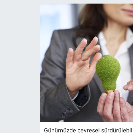
EndüstriST
Enerjisini Üreten Fabrikalar
Endüstri 4.0 Uygulamaları
Ağır Sanayi Çözümleri
Günümüzde çevresel sürdürülebilir