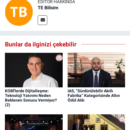
EDITÖR HAKKINDA
TE Bilisim
Bunlar da ilginizi çekebilir
KOBİ'lerde Dijitalleşme:
IAS, “Sürdürülebilir Akıllı
Teknoloji Yatırımı Neden
Fabrika” Kategorisinde Altın
Beklenen Sonucu Vermiyor?
Ödül Aldı
(2)