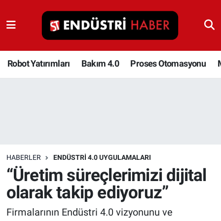
Robot Yatırımları
Bakım 4.0
Robot Yatırımları
Bakım 4.0
Proses Otomasyonu
Proses Otomasyonu
Makina
Otomasyon
HABERLER
ENDÜSTRI 4.0 UYGULAMALARI
Depolama Çözümleri
“Üretim süreçlerimizi dijital
olarak takip ediyoruz”
İnşaat ve Malzeme
Firmalarının Endüstri 4.0 vizyonunu ve
HaberOrtak