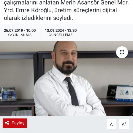
çalışmalarını anlatan Merih Asansör Genel Mdr.
Yrd. Emre Köroğlu, üretim süreçlerini dijital
EndüstriST
olarak izlediklerini söyledi.
Enerjisini Üreten Fabrikalar
26.07.2019 - 10:00
13.09.2024 - 13:30
YAYINLANMA
GÜNCELLEME
Endüstri 4.0 Uygulamaları
Ağır Sanayi Çözümleri
Paylaş
-
+
A
A