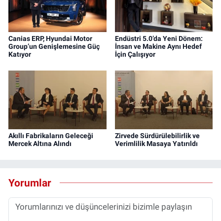
Canias ERP, Hyundai Motor
Endüstri 5.0’da Yeni Dönem:
Group’un Genişlemesine Güç
İnsan ve Makine Aynı Hedef
Katıyor
İçin Çalışıyor
Akıllı Fabrikaların Geleceği
Zirvede Sürdürülebilirlik ve
Mercek Altına Alındı
Verimlilik Masaya Yatırıldı
Yorumlar