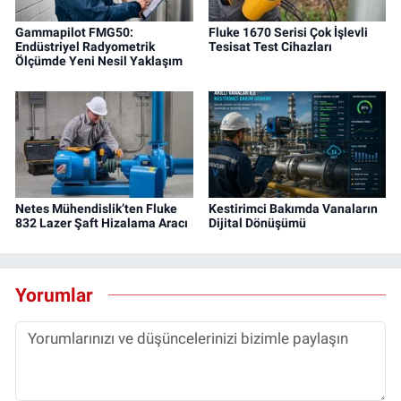
Gammapilot FMG50:
Fluke 1670 Serisi Çok İşlevli
Endüstriyel Radyometrik
Tesisat Test Cihazları
Ölçümde Yeni Nesil Yaklaşım
Netes Mühendislik’ten Fluke
Kestirimci Bakımda Vanaların
832 Lazer Şaft Hizalama Aracı
Dijital Dönüşümü
Yorumlar