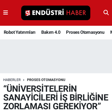
Robot Yatırımları
Bakım 4.0
Robot Yatırımları
Bakım 4.0
Proses Otomasyonu
Proses Otomasyonu
Makina
Otomasyon
HABERLER
PROSES OTOMASYONU
Depolama Çözümleri
“ÜNİVERSİTELERİN
SANAYİCİLERİ İŞ BİRLİĞİNE
İnşaat ve Malzeme
ZORLAMASI GEREKİYOR”
HaberOrtak