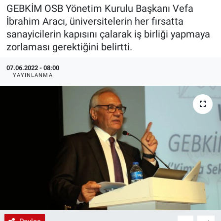
GEBKİM OSB Yönetim Kurulu Başkanı Vefa
EndüstriST
İbrahim Aracı, üniversitelerin her fırsatta
sanayicilerin kapısını çalarak iş birliği yapmaya
Enerjisini Üreten Fabrikalar
zorlaması gerektiğini belirtti.
Endüstri 4.0 Uygulamaları
07.06.2022 - 08:00
YAYINLANMA
Ağır Sanayi Çözümleri