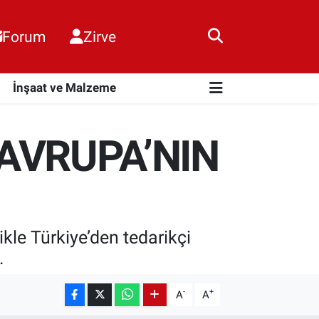
Forum
Zirve
i
İnşaat ve Malzeme
AVRUPA’NIN
kle Türkiye’den tedarikçi
.
-
+
A
A