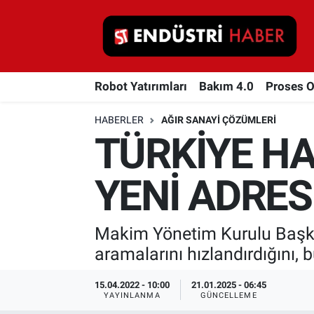
Robot Yatırımları
Robot Yatırımları
Bakım 4.0
Proses 
Bakım 4.0
HABERLER
AĞIR SANAYI ÇÖZÜMLERI
Proses Otomasyonu
TÜRKİYE H
Makina
YENİ ADRES
Otomasyon
Makim Yönetim Kurulu Başkanı 
Depolama Çözümleri
aramalarını hızlandırdığını, 
İnşaat ve Malzeme
15.04.2022 - 10:00
21.01.2025 - 06:45
YAYINLANMA
GÜNCELLEME
HaberOrtak