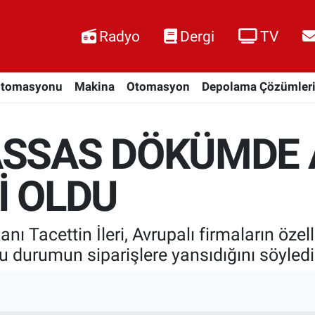
Radyo
Dergi
TV
Otomasyonu
Makina
Otomasyon
Depolama Çözümler
ASSAS DÖKÜMDE 
İ OLDU
Tacettin İleri, Avrupalı firmaların özelli
bu durumun siparişlere yansıdığını söyledi