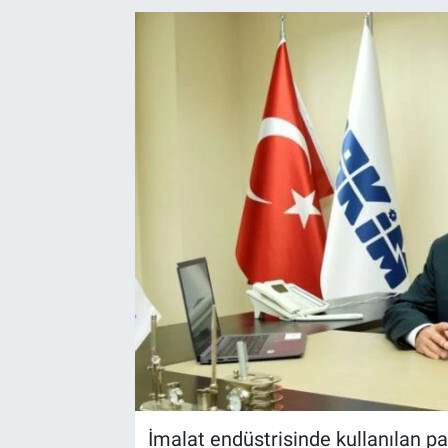
EndüstriST
Enerjisini Üreten Fabrikalar
Endüstri 4.0 Uygulamaları
Ağır Sanayi Çözümleri
İmalat endüstrisinde kullanılan pa