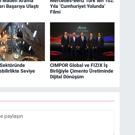
ki Maden Arama
Mercedes-Benz Türk’ten 102.
rı Başarıya Ulaştı
Yıla ‘Cumhuriyet Yolunda’
Filmi
 Sektöründe
CIMPOR Global ve FIZIX İş
bilirlikte Seviye
Birliğiyle Çimento Üretiminde
Dijital Dönüşüm