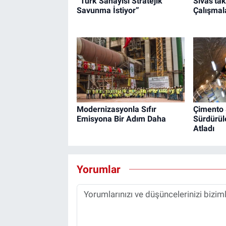
“Türk Sanayisi Stratejik
Sivas'ta
Savunma İstiyor”
Çalışmala
Modernizasyonla Sıfır
Çimento
Emisyona Bir Adım Daha
Sürdürüle
Atladı
Yorumlar