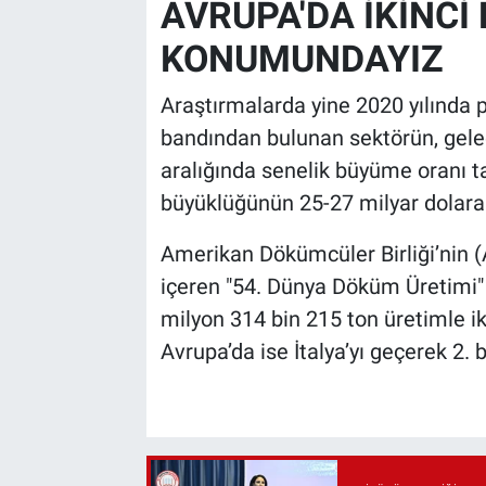
AVRUPA'DA İKİNCİ
KONUMUNDAYIZ
Araştırmalarda yine 2020 yılında 
bandından bulunan sektörün, gelece
aralığında senelik büyüme oranı ta
büyüklüğünün 25-27 milyar dolara
Amerikan Dökümcüler Birliği’nin (
içeren "54. Dünya Döküm Üretimi" i
milyon 314 bin 215 ton üretimle i
Avrupa’da ise İtalya’yı geçerek 2.