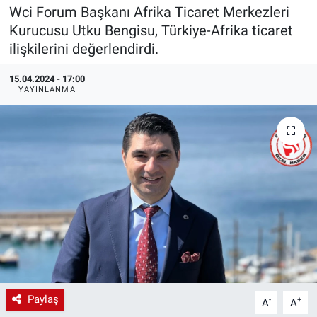
Wci Forum Başkanı Afrika Ticaret Merkezleri
EndüstriST
Kurucusu Utku Bengisu, Türkiye-Afrika ticaret
ilişkilerini değerlendirdi.
Enerjisini Üreten Fabrikalar
15.04.2024 - 17:00
YAYINLANMA
Endüstri 4.0 Uygulamaları
Ağır Sanayi Çözümleri
Paylaş
-
+
A
A