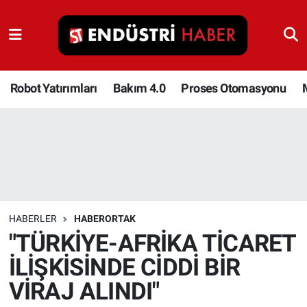
Robot Yatırımları
Bakım 4.0
Robot Yatırımları
Bakım 4.0
Proses Otomasyonu
Proses Otomasyonu
Makina
Otomasyon
HABERLER
HABERORTAK
Depolama Çözümleri
"TÜRKİYE-AFRİKA TİCARET
İLİŞKİSİNDE CİDDİ BİR
İnşaat ve Malzeme
VİRAJ ALINDI"
HaberOrtak