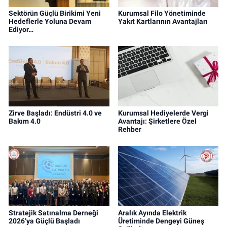
Sektörün Güçlü Birikimi Yeni
Kurumsal Filo Yönetiminde
Hedeflerle Yoluna Devam
Yakıt Kartlarının Avantajları
Ediyor…
Zirve Başladı: Endüstri 4.0 ve
Kurumsal Hediyelerde Vergi
Bakım 4.0
Avantajı: Şirketlere Özel
Rehber
Stratejik Satınalma Derneği
Aralık Ayında Elektrik
2026’ya Güçlü Başladı
Üretiminde Dengeyi Güneş