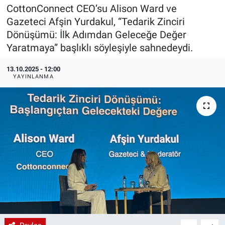
CottonConnect CEO’su Alison Ward ve
EndüstriST
Gazeteci Afşin Yurdakul, “Tedarik Zinciri
Dönüşümü: İlk Adımdan Geleceğe Değer
Enerjisini Üreten Fabrikalar
Yaratmaya” başlıklı söyleşiyle sahnedeydi.
Endüstri 4.0 Uygulamaları
13.10.2025 - 12:00
YAYINLANMA
Ağır Sanayi Çözümleri