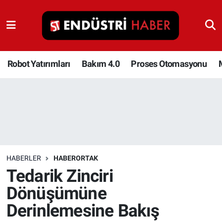
Robot Yatırımları
Bakım 4.0
Robot Yatırımları
Bakım 4.0
Proses Otomasyonu
Proses Otomasyonu
Makina
Otomasyon
HABERLER
HABERORTAK
Depolama Çözümleri
Tedarik Zinciri
Dönüşümüne
İnşaat ve Malzeme
Derinlemesine Bakış
HaberOrtak