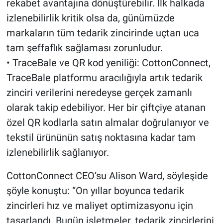
rekabet avantajına dönüştürebilir. İlk halkada
izlenebilirlik kritik olsa da, günümüzde
markaların tüm tedarik zincirinde uçtan uca
tam şeffaflık sağlaması zorunludur.
• TraceBale ve QR kod yeniliği: CottonConnect,
TraceBale platformu aracılığıyla artık tedarik
zinciri verilerini neredeyse gerçek zamanlı
olarak takip edebiliyor. Her bir çiftçiye atanan
özel QR kodlarla satın almalar doğrulanıyor ve
tekstil ürününün satış noktasına kadar tam
izlenebilirlik sağlanıyor.
CottonConnect CEO’su Alison Ward, söyleşide
şöyle konuştu: “On yıllar boyunca tedarik
zincirleri hız ve maliyet optimizasyonu için
tasarlandı. Bugün işletmeler, tedarik zincirlerini