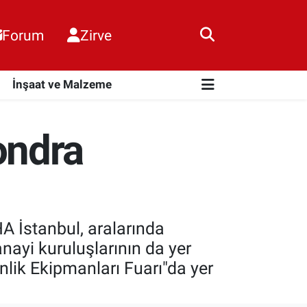
Forum
Zirve
i
İnşaat ve Malzeme
ondra
A İstanbul, aralarında
yi kuruluşlarının da yer
lik Ekipmanları Fuarı"da yer