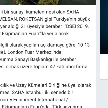
li bir sanayi kümelenmesi olan SAHA
AVELSAN, ROKETSAN gibi Türkiye’nin büyük
yer aldığı 21 üyesiyle beraber "DSEI 2019,
Ekipmanları Fuarı"da yer alacak.
lgili olarak yapılan açıklamaya göre, 10-13
xCeL London Fuar Merkezi’nde
avunma Sanayi Başkanlığı ile beraber
esi olmak üzere toplam 47 katılımcı firma
ılık ve Uzay Kümeleri Birliği’ne üye olarak
mesi SAHA İstanbul, iki senede bir
urity Equipment International /
 Ekipmanları) Fuarı'nda, Türk savunma