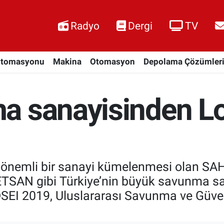
Radyo
Dergi
TV
Otomasyonu
Makina
Otomasyon
Depolama Çözümler
a sanayisinden L
 önemli bir sanayi kümelenmesi olan SAH
N gibi Türkiye’nin büyük savunma sana
DSEI 2019, Uluslararası Savunma ve Güven