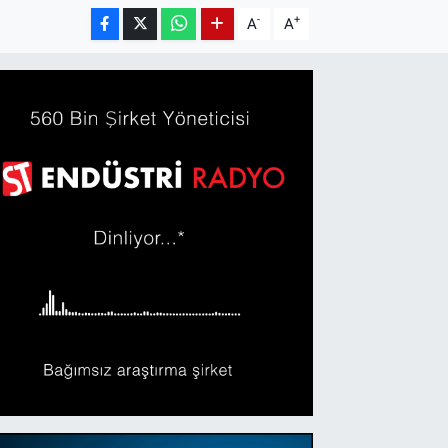
-
+
A
A