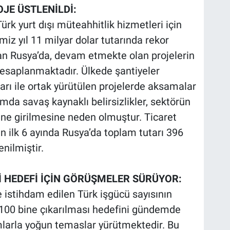
OJE ÜSTLENİLDİ:
Türk yurt dışı müteahhitlik hizmetleri için
iz yıl 11 milyar dolar tutarında rekor
lan Rusya’da, devam etmekte olan projelerin
hesaplanmaktadır. Ülkede şantiyeler
ı ile ortak yürütülen projelerde aksamalar
amda savaş kaynaklı belirsizlikler, sektörün
ine girilmesine neden olmuştur. Ticaret
lın ilk 6 ayında Rusya’da toplam tutarı 396
enilmiştir.
Çİ HEDEFİ İÇİN GÖRÜŞMELER SÜRÜYOR:
 istihdam edilen Türk işgücü sayısının
 100 bine çıkarılması hedefini gündemde
umlarla yoğun temaslar yürütmektedir. Bu