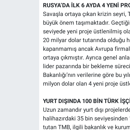
RUSYA’DA İLK 6 AYDA 4 YENİ PR
Savaşla ortaya çıkan krizin seyri, 
büyük önem taşımaktadır. Geçtiğim
seviyede yeni proje üstlenilmiş o
20 milyar dolar tutarında olduğu 
kapanmamış ancak Avrupa firmalar
ortaya çıkmıştır. Ayrıca genel anl
lider pazarında bir bekleme sürec
Bakanlığı’nın verilerine göre bu yı
milyon dolar olan 4 yeni proje üstl
YURT DIŞINDA 100 BİN TÜRK İŞ
Uzun zamandır yurt dışı projelerde
halihazırdaki 35 bin seviyesinden
tutan TMB, ilgili bakanlık ve kur