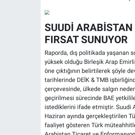
SUUDİ ARABİSTAN 
FIRSAT SUNUYOR
Raporda, dış politikada yaşanan s
yüksek olduğu Birleşik Arap Emirli
öne çıktığının belirtilerek şöyle 
tarihlerinde DEİK & TMB işbirliğin
çerçevesinde, ülkede salgın neden
geçirilmesi sürecinde BAE yetkilil
istediklerini ifade etmiştir. Suu
Haziran ayında gerçekleştirilen T
faaliyet gösteren Türk müteahhitl
Arabistan Ticaret ve Enformasyon