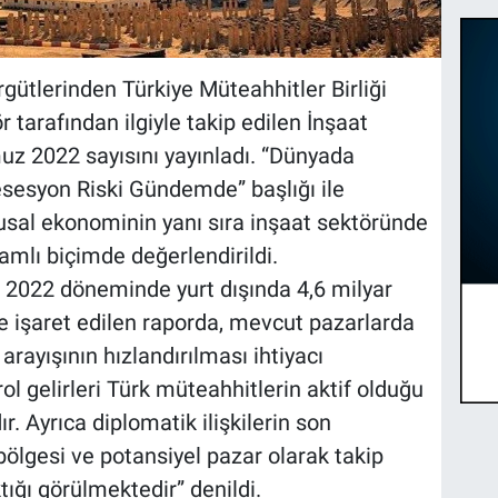
rgütlerinden Türkiye Müteahhitler Birliği
 tarafından ilgiyle takip edilen İnşaat
z 2022 sayısını yayınladı. “Dünyada
sesyon Riski Gündemde” başlığı ile
lusal ekonominin yanı sıra inşaat sektöründe
psamlı biçimde değerlendirildi.
 2022 döneminde yurt dışında 4,6 milyar
ne işaret edilen raporda, mevcut pazarlarda
rayışının hızlandırılması ihtiyacı
ol gelirleri Türk müteahhitlerin aktif olduğu
. Ayrıca diplomatik ilişkilerin son
ölgesi ve potansiyel pazar olarak takip
ktığı görülmektedir” denildi.