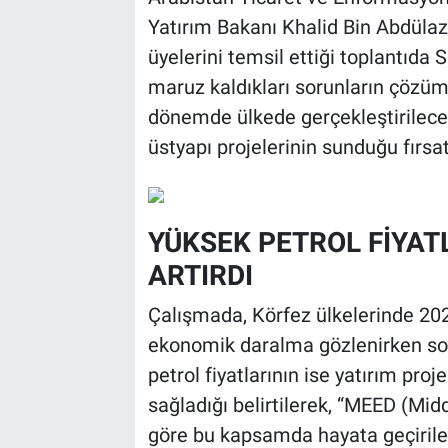
Yatırım Bakanı Khalid Bin Abdülazi
üyelerini temsil ettiği toplantıd
maruz kaldıkları sorunların çözüm
dönemde ülkede gerçekleştirilecek 
üstyapı projelerinin sunduğu fırsat
YÜKSEK PETROL FİYATL
ARTIRDI
Çalışmada, Körfez ülkelerinde 202
ekonomik daralma gözlenirken so
petrol fiyatlarının ise yatırım pro
sağladığı belirtilerek, “MEED (Midd
göre bu kapsamda hayata geçirile