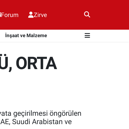
Forum
Zirve
i
İnşaat ve Malzeme
Ü, ORTA
ayata geçirilmesi öngörülen
 BAE, Suudi Arabistan ve