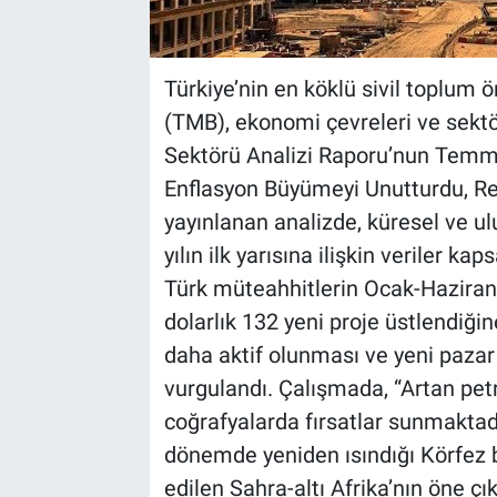
Türkiye’nin en köklü sivil toplum ö
(TMB), ekonomi çevreleri ve sektör
Sektörü Analizi Raporu’nun Temmu
Enflasyon Büyümeyi Unutturdu, Re
yayınlanan analizde, küresel ve u
yılın ilk yarısına ilişkin veriler ka
Türk müteahhitlerin Ocak-Haziran
dolarlık 132 yeni proje üstlendiği
daha aktif olunması ve yeni pazar a
vurgulandı. Çalışmada, “Artan petr
coğrafyalarda fırsatlar sunmaktadır
dönemde yeniden ısındığı Körfez b
edilen Sahra-altı Afrika’nın öne çı