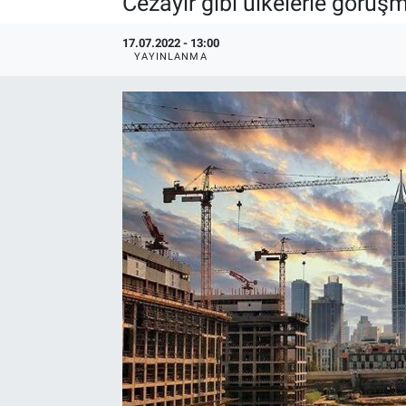
Cezayir gibi ülkelerle görüşm
EndüstriST
17.07.2022 - 13:00
YAYINLANMA
Enerjisini Üreten Fabrikalar
Endüstri 4.0 Uygulamaları
Ağır Sanayi Çözümleri