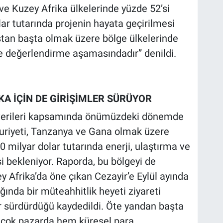
 ve Kuzey Afrika ülkelerinde yüzde 52’si
lar tutarında projenin hayata geçirilmesi
stan başta olmak üzere bölge ülkelerinde
de değerlendirme aşamasındadır” denildi.
KA İÇİN DE GİRİŞİMLER SÜRÜYOR
verileri kapsamında önümüzdeki dönemde
uriyeti, Tanzanya ve Gana olmak üzere
0 milyar dolar tutarında enerji, ulaştırma ve
si bekleniyor. Raporda, bu bölgeyi de
 Afrika’da öne çıkan Cezayir’e Eylül ayında
ında bir müteahhitlik heyeti ziyareti
 sürdürdüğü kaydedildi. Öte yandan başta
k çok pazarda hem küresel para