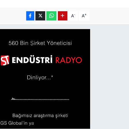
-
+
A
A