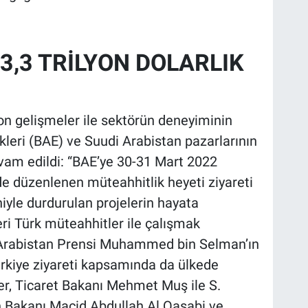
3,3 TRİLYON DOLARLIK
on gelişmeler ile sektörün deneyiminin
kleri (BAE) ve Suudi Arabistan pazarlarının
devam edildi: “BAE’ye 30-31 Mart 2022
de düzenlenen müteahhitlik heyeti ziyareti
iyle durdurulan projelerin hayata
eri Türk müteahhitler ile çalışmak
di Arabistan Prensi Muhammed bin Selman’ın
ürkiye ziyareti kapsamında da ülkede
er, Ticaret Bakanı Mehmet Muş ile S.
 Bakanı Macid Abdullah Al Qasabi ve