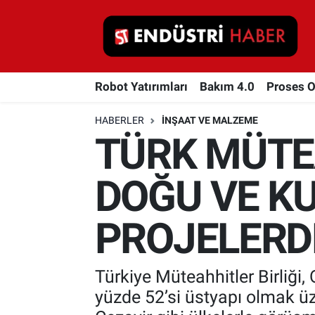
Robot Yatırımları
Robot Yatırımları
Bakım 4.0
Proses 
Bakım 4.0
HABERLER
İNŞAAT VE MALZEME
Proses Otomasyonu
TÜRK MÜTE
Makina
DOĞU VE KU
Otomasyon
PROJELERD
Depolama Çözümleri
İnşaat ve Malzeme
Türkiye Müteahhitler Birliği,
yüzde 52’si üstyapı olmak üze
HaberOrtak