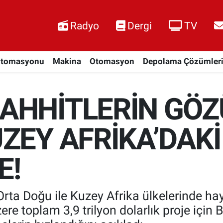
Radyo
Dergi
TV
Otomasyonu
Makina
Otomasyon
Depolama Çözümler
AHHİTLERİN GÖZ
ZEY AFRİKA’DAKİ
E!
 Orta Doğu ile Kuzey Afrika ülkelerinde h
re toplam 3,9 trilyon dolarlık proje için