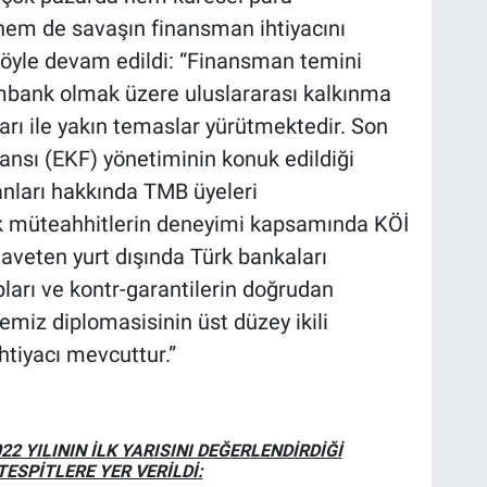
 hem de savaşın finansman ihtiyacını
 şöyle devam edildi: “Finansman temini
bank olmak üzere uluslararası kalkınma
ları ile yakın temaslar yürütmektedir. Son
ansı (EKF) yönetiminin konuk edildiği
nları hakkında TMB üyeleri
ürk müteahhitlerin deneyimi kapsamında KÖİ
İlaveten yurt dışında Türk bankaları
ları ve kontr-garantilerin doğrudan
emiz diplomasisinin üst düzey ikili
tiyacı mevcuttur.”
2 YILININ İLK YARISINI DEĞERLENDİRDİĞİ
ESPİTLERE YER VERİLDİ: