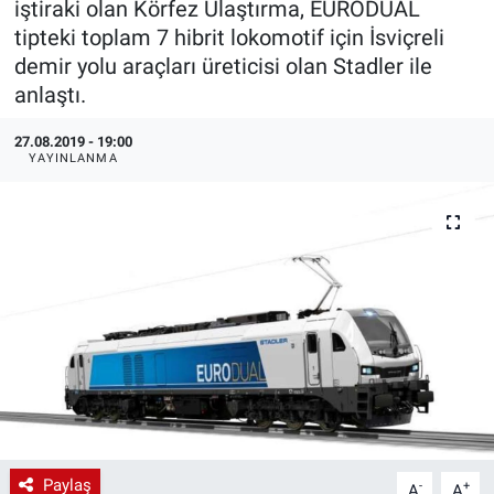
iştiraki olan Körfez Ulaştırma, EURODUAL
tipteki toplam 7 hibrit lokomotif için İsviçreli
EndüstriST
demir yolu araçları üreticisi olan Stadler ile
anlaştı.
Enerjisini Üreten Fabrikalar
27.08.2019 - 19:00
Endüstri 4.0 Uygulamaları
YAYINLANMA
Ağır Sanayi Çözümleri
Paylaş
-
+
A
A