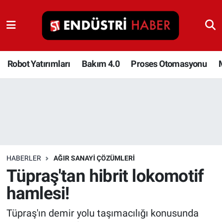
Robot Yatırımları
Bakım 4.0
Robot Yatırımları
Bakım 4.0
Proses Otomasyonu
Proses Otomasyonu
Makina
Otomasyon
HABERLER
AĞIR SANAYI ÇÖZÜMLERI
Depolama Çözümleri
Tüpraş'tan hibrit lokomotif
hamlesi!
İnşaat ve Malzeme
Tüpraş'ın demir yolu taşımacılığı konusunda
HaberOrtak