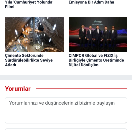
Yıla ‘Cumhuriyet Yolunda’
Emisyona Bir Adım Daha
Filmi
Çimento Sektöründe
CIMPOR Global ve FIZIX İş
Sürdürülebilirlikte Seviye
Birliğiyle Çimento Üretiminde
Atladı
Dijital Dönüşüm
Yorumlar