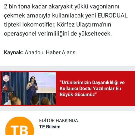
2 bin tona kadar akaryakıt yüklü vagonlarını
çekmek amacıyla kullanılacak yeni EURODUAL
tipteki lokomotifler, Körfez Ulaştırma'nın
operasyonel verimliliğini de yükseltecek.
Kaynak:
Anadolu Haber Ajansı
“Ürünlerimizin Dayanıklılığı ve
Kullanıcı Dostu Yazılımlar En
Büyük Gücümüz”
EDITÖR HAKKINDA
TE Bilisim