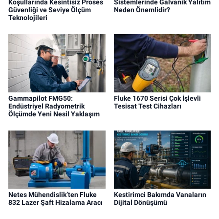
Koşullarında Kesintisiz Proses
Sistemlerinde Galvanik Yalıtım
Güvenliği ve Seviye Ölçüm
Neden Önemlidir?
Teknolojileri
Gammapilot FMG50:
Fluke 1670 Serisi Çok İşlevli
Endüstriyel Radyometrik
Tesisat Test Cihazları
Ölçümde Yeni Nesil Yaklaşım
Netes Mühendislik’ten Fluke
Kestirimci Bakımda Vanaların
832 Lazer Şaft Hizalama Aracı
Dijital Dönüşümü