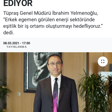
EDİYOR
EndüstriST
Tüpraş Genel Müdürü İbrahim Yelmenoğlu,
“Erkek egemen görülen enerji sektöründe
Enerjisini Üreten Fabrikalar
eşitlik bir iş ortamı oluşturmayı hedefliyoruz.”
dedi.
Endüstri 4.0 Uygulamaları
08.03.2021 - 17:00
Ağır Sanayi Çözümleri
YAYINLANMA