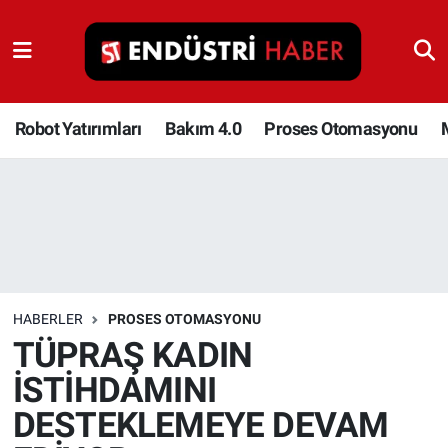
Robot Yatırımları
Bakım 4.0
Robot Yatırımları
Bakım 4.0
Proses Otomasyonu
Proses Otomasyonu
Makina
Otomasyon
HABERLER
PROSES OTOMASYONU
Depolama Çözümleri
TÜPRAŞ KADIN
İSTİHDAMINI
İnşaat ve Malzeme
DESTEKLEMEYE DEVAM
HaberOrtak