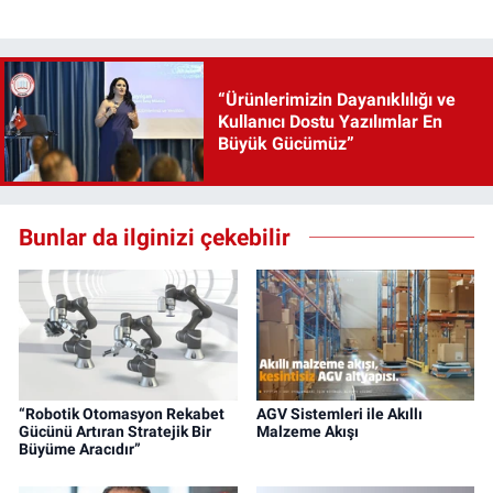
“Ürünlerimizin Dayanıklılığı ve
Kullanıcı Dostu Yazılımlar En
Büyük Gücümüz”
Bunlar da ilginizi çekebilir
“Robotik Otomasyon Rekabet
AGV Sistemleri ile Akıllı
Gücünü Artıran Stratejik Bir
Malzeme Akışı
Büyüme Aracıdır”