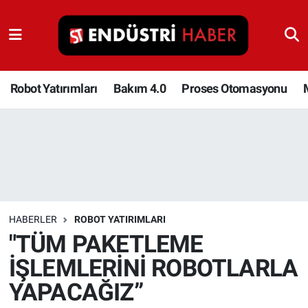
Robot Yatırımları
Bakım 4.0
Robot Yatırımları
Bakım 4.0
Proses Otomasyonu
Proses Otomasyonu
Makina
Otomasyon
HABERLER
ROBOT YATIRIMLARI
Depolama Çözümleri
"TÜM PAKETLEME
İŞLEMLERİNİ ROBOTLARLA
İnşaat ve Malzeme
YAPACAĞIZ”
HaberOrtak