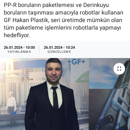
PP-R boruların paketlemesi ve Derinkuyu
EndüstriST
boruların taşınması amacıyla robotlar kullanan
GF Hakan Plastik, seri üretimde mümkün olan
Enerjisini Üreten Fabrikalar
tüm paketleme işlemlerini robotlarla yapmayı
hedefliyor.
Endüstri 4.0 Uygulamaları
26.01.2024 - 10:00
26.01.2024 - 10:24
YAYINLANMA
GÜNCELLEME
Ağır Sanayi Çözümleri