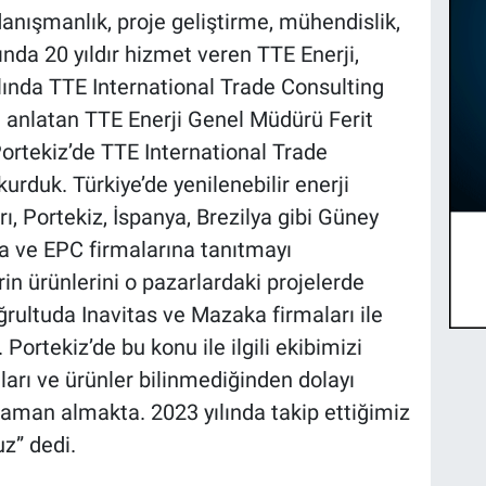
danışmanlık, proje geliştirme, mühendislik,
nda 20 yıldır hizmet veren TTE Enerji,
yılında TTE International Trade Consulting
ı anlatan TTE Enerji Genel Müdürü Ferit
Portekiz’de TTE International Trade
urduk. Türkiye’de yenilenebilir enerji
ı, Portekiz, İspanya, Brezilya gibi Güney
ra ve EPC firmalarına tanıtmayı
rin ürünlerini o pazarlardaki projelerde
ğrultuda Inavitas ve Mazaka firmaları ile
rtekiz’de bu konu ile ilgili ekibimizi
arı ve ürünler bilinmediğinden dolayı
aman almakta. 2023 yılında takip ettiğimiz
uz” dedi.