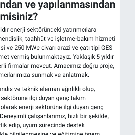
undan ve yapılanmasından
 misiniz?
ıldır enerji sektöründeki yatırımcılara
hendislik, taahhüt ve işletme-bakım hizmeti
 ve 250 MWe civarı arazi ve çatı tipi GES
zmet vermiş bulunmaktayız. Yaklaşık 5 yıldır
yerli firmalar mevcut. Amacımız doğru proje,
rımcılarımıza sunmak ve anlatmak.
dis ve teknik eleman ağırlıklı olup,
i sektörüne ilgi duyan genç takım
olarak enerji sektörüne ilgi duyan genç
neyimli çalışanlarımız, hızlı bir şekilde,
rlik edip, uyum sürecinde destek
likle bilgilenmesine ve eğitimine önem