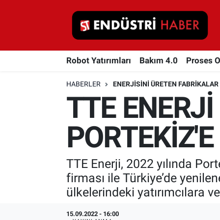
Robot Yatırımları
Robot Yatırımları
Bakım 4.0
Proses 
Bakım 4.0
HABERLER
ENERJISINI ÜRETEN FABRIKALAR
Proses Otomasyonu
TTE ENERJİ
Makina
PORTEKİZ'E
Otomasyon
TTE Enerji, 2022 yılında Por
Depolama Çözümleri
firması ile Türkiye’de yenile
İnşaat ve Malzeme
ülkelerindeki yatırımcılara 
HaberOrtak
15.09.2022 - 16:00