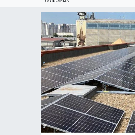
YAYINLANMA
EndüstriST
Enerjisini Üreten Fabrikalar
Endüstri 4.0 Uygulamaları
Ağır Sanayi Çözümleri