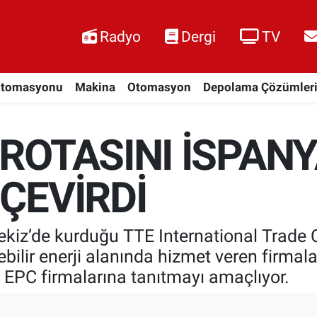
Radyo
Dergi
TV
Otomasyonu
Makina
Otomasyon
Depolama Çözümler
 ROTASINI İSPANY
 ÇEVİRDİ
tekiz’de kurduğu TTE International Trade
nebilir enerji alanında hizmet veren firma
ve EPC firmalarına tanıtmayı amaçlıyor.