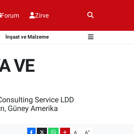
Forum
Zirve
i
İnşaat ve Malzeme
A VE
 Consulting Service LDD
ları, Güney Amerika
-
+
A
A