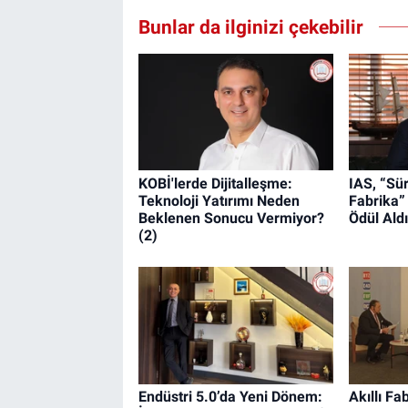
Bunlar da ilginizi çekebilir
KOBİ'lerde Dijitalleşme:
IAS, “Sür
Teknoloji Yatırımı Neden
Fabrika”
Beklenen Sonucu Vermiyor?
Ödül Aldı
(2)
Endüstri 5.0’da Yeni Dönem:
Akıllı Fa