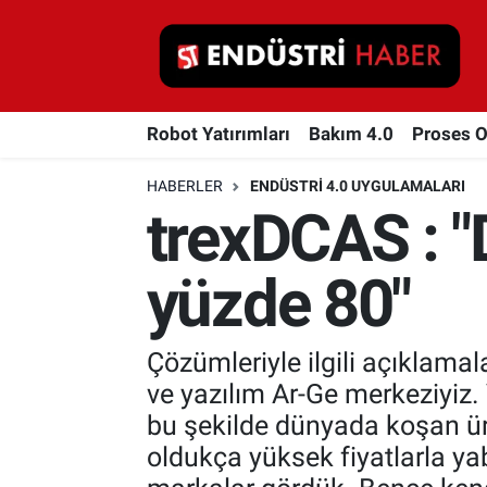
Robot Yatırımları
Robot Yatırımları
Bakım 4.0
Proses 
Bakım 4.0
HABERLER
ENDÜSTRI 4.0 UYGULAMALARI
Proses Otomasyonu
trexDCAS : "
Makina
yüzde 80"
Otomasyon
Çözümleriyle ilgili açıklama
Depolama Çözümleri
ve yazılım Ar-Ge merkeziyiz.
İnşaat ve Malzeme
bu şekilde dünyada koşan ürü
oldukça yüksek fiyatlarla y
HaberOrtak