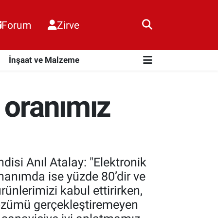
Forum
Zirve
i
İnşaat ve Malzeme
 oranımız
isi Anıl Atalay: "Elektronik
onanımda ise yüzde 80’dir ve
nlerimizi kabul ettirirken,
 çözümü gerçekleştiremeyen