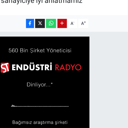
sanayiciye iyi anlatmamız
-
+
A
A