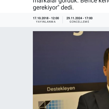
markalar gördük. Bence ken
gerekiyor" dedi.
EndüstriST
17.10.2018 - 12:00
29.11.2024 - 17:00
Enerjisini Üreten Fabrikalar
YAYINLANMA
GÜNCELLEME
Endüstri 4.0 Uygulamaları
Ağır Sanayi Çözümleri