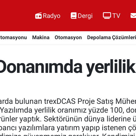
Radyo
Dergi
TV
Otomasyonu
Makina
Otomasyon
Depolama Çözümler
Donanımda yerlilik
larda bulunan trexDCAS Proje Satış Mühend
 Yazılımda yerlilik oranımız yüzde 100, d
nler yaptık. Sektörünün dünya liderine ürü
abancı yazılımlara yatırım yapıp istenen