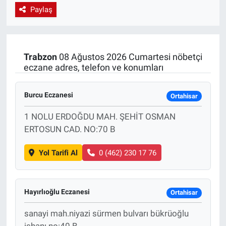
Paylaş
EndüstriST
Enerjisini Üreten Fabrikalar
Trabzon
08 Ağustos 2026 Cumartesi nöbetçi
eczane adres, telefon ve konumları
Endüstri 4.0 Uygulamaları
Ağır Sanayi Çözümleri
Burcu Eczanesi
Ortahisar
1 NOLU ERDOĞDU MAH. ŞEHİT OSMAN
ERTOSUN CAD. NO:70 B
Yol Tarifi Al
0 (462) 230 17 76
Hayırlıoğlu Eczanesi
Ortahisar
sanayi mah.niyazi sürmen bulvarı bükrüoğlu
işhanı no:40 B