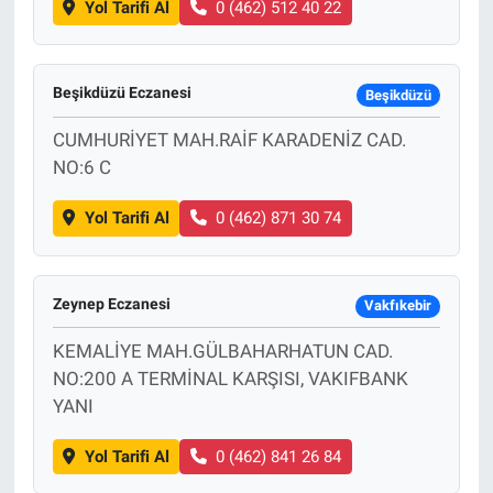
Yol Tarifi Al
0 (462) 512 40 22
Beşikdüzü Eczanesi
Beşikdüzü
CUMHURİYET MAH.RAİF KARADENİZ CAD.
NO:6 C
Yol Tarifi Al
0 (462) 871 30 74
Zeynep Eczanesi
Vakfıkebir
KEMALİYE MAH.GÜLBAHARHATUN CAD.
NO:200 A TERMİNAL KARŞISI, VAKIFBANK
YANI
Yol Tarifi Al
0 (462) 841 26 84