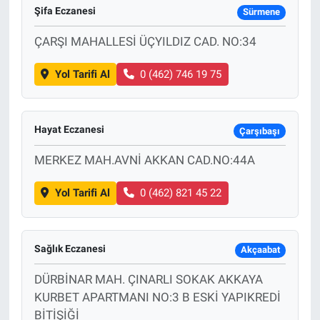
Şifa Eczanesi
Sürmene
ÇARŞI MAHALLESİ ÜÇYILDIZ CAD. NO:34
Yol Tarifi Al
0 (462) 746 19 75
Hayat Eczanesi
Çarşıbaşı
MERKEZ MAH.AVNİ AKKAN CAD.NO:44A
Yol Tarifi Al
0 (462) 821 45 22
Sağlık Eczanesi
Akçaabat
DÜRBİNAR MAH. ÇINARLI SOKAK AKKAYA
KURBET APARTMANI NO:3 B ESKİ YAPIKREDİ
BİTİŞİĞİ