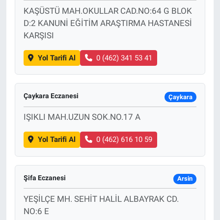
KAŞÜSTÜ MAH.OKULLAR CAD.NO:64 G BLOK
D:2 KANUNİ EĞİTİM ARAŞTIRMA HASTANESİ
KARŞISI
Yol Tarifi Al
0 (462) 341 53 41
Çaykara Eczanesi
Çaykara
IŞIKLI MAH.UZUN SOK.NO.17 A
Yol Tarifi Al
0 (462) 616 10 59
Şifa Eczanesi
Arsin
YEŞİLÇE MH. SEHİT HALİL ALBAYRAK CD.
NO:6 E