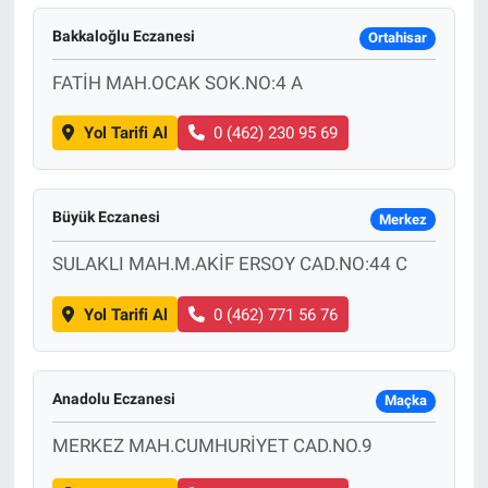
Bakkaloğlu Eczanesi
Ortahisar
FATİH MAH.OCAK SOK.NO:4 A
Yol Tarifi Al
0 (462) 230 95 69
Büyük Eczanesi
Merkez
SULAKLI MAH.M.AKİF ERSOY CAD.NO:44 C
Yol Tarifi Al
0 (462) 771 56 76
Anadolu Eczanesi
Maçka
MERKEZ MAH.CUMHURİYET CAD.NO.9