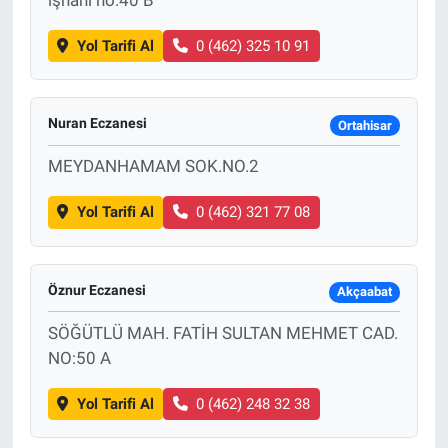
Yol Tarifi Al
0 (462) 325 10 91
Nuran Eczanesi
Ortahisar
MEYDANHAMAM SOK.NO.2
Yol Tarifi Al
0 (462) 321 77 08
Öznur Eczanesi
Akçaabat
SÖĞÜTLÜ MAH. FATİH SULTAN MEHMET CAD.
NO:50 A
Yol Tarifi Al
0 (462) 248 32 38