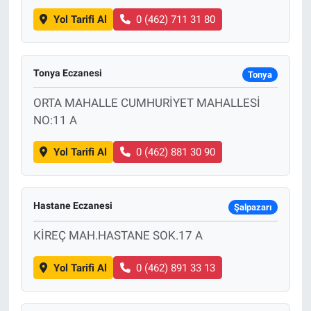
Yol Tarifi Al
0 (462) 711 31 80
Tonya Eczanesi
Tonya
ORTA MAHALLE CUMHURİYET MAHALLESİ
NO:11 A
Yol Tarifi Al
0 (462) 881 30 90
Hastane Eczanesi
Şalpazarı
KİREÇ MAH.HASTANE SOK.17 A
Yol Tarifi Al
0 (462) 891 33 13