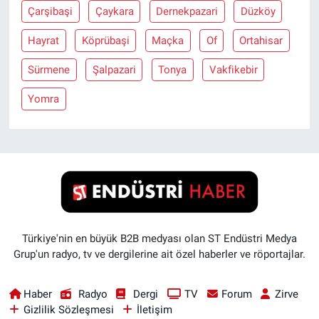
Çarşibaşi
Çaykara
Dernekpazari
Düzköy
Hayrat
Köprübaşi
Maçka
Of
Ortahisar
Sürmene
Şalpazari
Tonya
Vakfikebir
Yomra
Türkiye'nin en büyük B2B medyası olan ST Endüstri Medya
Grup'un radyo, tv ve dergilerine ait özel haberler ve röportajlar.
Haber
Radyo
Dergi
TV
Forum
Zirve
Gizlilik Sözleşmesi
İletişim