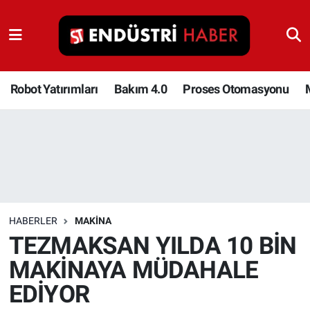
Robot Yatırımları
Bakım 4.0
Robot Yatırımları
Bakım 4.0
Proses Otomasyonu
Proses Otomasyonu
Makina
Otomasyon
HABERLER
MAKINA
Depolama Çözümleri
TEZMAKSAN YILDA 10 BİN
MAKİNAYA MÜDAHALE
İnşaat ve Malzeme
EDİYOR
HaberOrtak