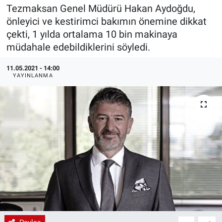
Tezmaksan Genel Müdürü Hakan Aydoğdu,
EndüstriST
önleyici ve kestirimci bakımın önemine dikkat
çekti, 1 yılda ortalama 10 bin makinaya
Enerjisini Üreten Fabrikalar
müdahale edebildiklerini söyledi.
Endüstri 4.0 Uygulamaları
11.05.2021 - 14:00
YAYINLANMA
Ağır Sanayi Çözümleri