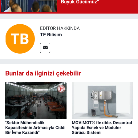
Büyük Gücümüz”
EDITÖR HAKKINDA
TE Bilisim
Bunlar da ilginizi çekebilir
"Sektör Mühendislik
MOVIMOT® flexible: Desantral
Kapasitesinin Artmasıyla Ciddi
Yapıda Esnek ve Modüler
Bir İvme Kazandı"
Sürücü Sistemi