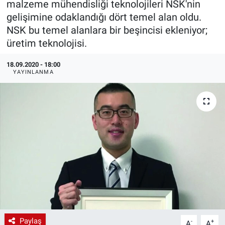
malzeme mühendisliği teknolojileri NSK'nin
gelişimine odaklandığı dört temel alan oldu.
EndüstriST
NSK bu temel alanlara bir beşincisi ekleniyor;
üretim teknolojisi.
Enerjisini Üreten Fabrikalar
18.09.2020 - 18:00
Endüstri 4.0 Uygulamaları
YAYINLANMA
Ağır Sanayi Çözümleri
Paylaş
-
+
A
A