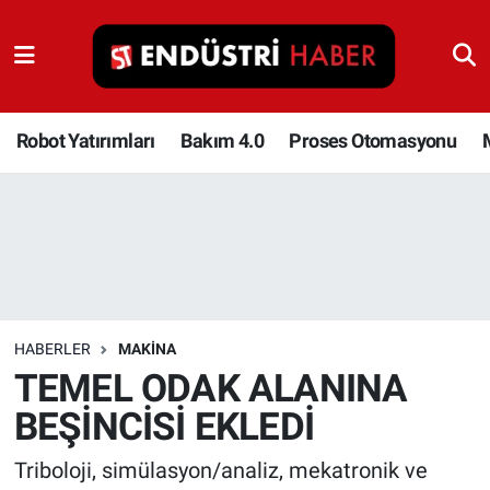
Robot Yatırımları
Bakım 4.0
Robot Yatırımları
Bakım 4.0
Proses Otomasyonu
Proses Otomasyonu
Makina
Otomasyon
HABERLER
MAKINA
Depolama Çözümleri
TEMEL ODAK ALANINA
BEŞİNCİSİ EKLEDİ
İnşaat ve Malzeme
Triboloji, simülasyon/analiz, mekatronik ve
HaberOrtak