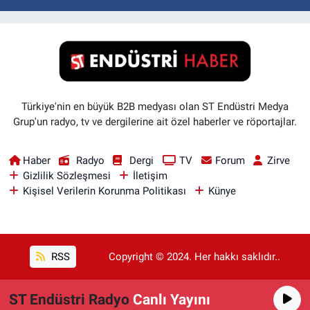
Türkiye'nin en büyük B2B medyası olan ST Endüstri Medya
Grup'un radyo, tv ve dergilerine ait özel haberler ve röportajlar.
Haber
Radyo
Dergi
TV
Forum
Zirve
Gizlilik Sözleşmesi
İletişim
Kişisel Verilerin Korunma Politikası
Künye
RSS
Copyright © 2024. Her hakkı saklıdır..
ST Endüstri Radyo
Canlı Yayını
Haber Yazılımı:
TE Bilişim