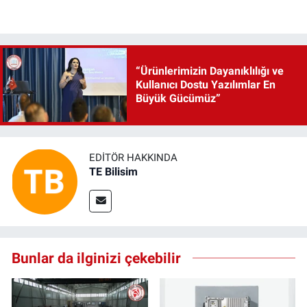
“Ürünlerimizin Dayanıklılığı ve
Kullanıcı Dostu Yazılımlar En
Büyük Gücümüz”
EDITÖR HAKKINDA
TE Bilisim
Bunlar da ilginizi çekebilir