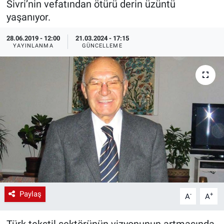
Sivri’nin vefatından ötürü derin üzüntü
yaşanıyor.
EndüstriST
28.06.2019 - 12:00
21.03.2024 - 17:15
Enerjisini Üreten Fabrikalar
YAYINLANMA
GÜNCELLEME
Endüstri 4.0 Uygulamaları
Ağır Sanayi Çözümleri
Paylaş
-
+
A
A