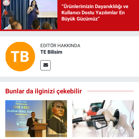
“Ürünlerimizin Dayanıklılığı ve
Kullanıcı Dostu Yazılımlar En
Büyük Gücümüz”
EDITÖR HAKKINDA
TE Bilisim
Bunlar da ilginizi çekebilir