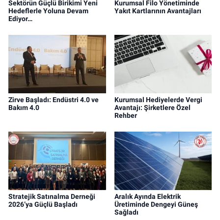
Sektörün Güçlü Birikimi Yeni
Kurumsal Filo Yönetiminde
Hedeflerle Yoluna Devam
Yakıt Kartlarının Avantajları
Ediyor…
Zirve Başladı: Endüstri 4.0 ve
Kurumsal Hediyelerde Vergi
Bakım 4.0
Avantajı: Şirketlere Özel
Rehber
Stratejik Satınalma Derneği
Aralık Ayında Elektrik
2026’ya Güçlü Başladı
Üretiminde Dengeyi Güneş
Sağladı