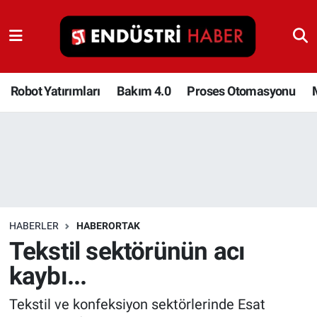
Robot Yatırımları
Bakım 4.0
Robot Yatırımları
Bakım 4.0
Proses Otomasyonu
Proses Otomasyonu
Makina
Otomasyon
HABERLER
HABERORTAK
Depolama Çözümleri
Tekstil sektörünün acı
kaybı...
İnşaat ve Malzeme
Tekstil ve konfeksiyon sektörlerinde Esat
HaberOrtak