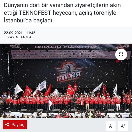
Dünyanın dört bir yanından ziyaretçilerin akın
EndüstriST
ettiği TEKNOFEST heyecanı, açılış töreniyle
İstanbul'da başladı.
Enerjisini Üreten Fabrikalar
22.09.2021 - 11:45
YAYINLANMA
Endüstri 4.0 Uygulamaları
Ağır Sanayi Çözümleri
Paylaş
-
+
A
A