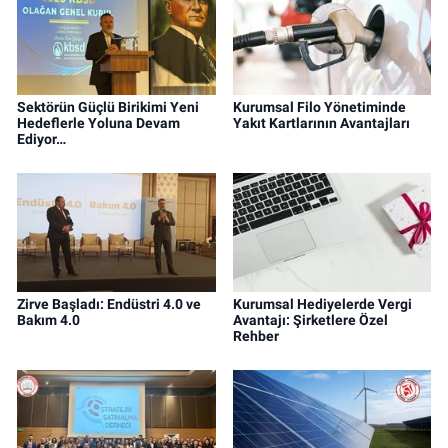
Sektörün Güçlü Birikimi Yeni
Kurumsal Filo Yönetiminde
Hedeflerle Yoluna Devam
Yakıt Kartlarının Avantajları
Ediyor…
Zirve Başladı: Endüstri 4.0 ve
Kurumsal Hediyelerde Vergi
Bakım 4.0
Avantajı: Şirketlere Özel
Rehber