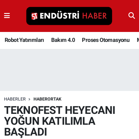
Robot Yatırımları
Bakım 4.0
Robot Yatırımları
Bakım 4.0
Proses Otomasyonu
Proses Otomasyonu
Makina
Otomasyon
HABERLER
HABERORTAK
Depolama Çözümleri
TEKNOFEST HEYECANI
YOĞUN KATILIMLA
İnşaat ve Malzeme
BAŞLADI
HaberOrtak