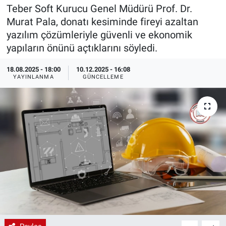
Teber Soft Kurucu Genel Müdürü Prof. Dr.
EndüstriST
Murat Pala, donatı kesiminde fireyi azaltan
yazılım çözümleriyle güvenli ve ekonomik
Enerjisini Üreten Fabrikalar
yapıların önünü açtıklarını söyledi.
Endüstri 4.0 Uygulamaları
18.08.2025 - 18:00
10.12.2025 - 16:08
YAYINLANMA
GÜNCELLEME
Ağır Sanayi Çözümleri