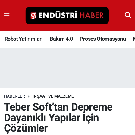
Robot Yatırımları
Bakım 4.0
Robot Yatırımları
Bakım 4.0
Proses Otomasyonu
Proses Otomasyonu
Makina
Otomasyon
HABERLER
İNŞAAT VE MALZEME
Depolama Çözümleri
Teber Soft’tan Depreme
Dayanıklı Yapılar İçin
İnşaat ve Malzeme
Çözümler
HaberOrtak