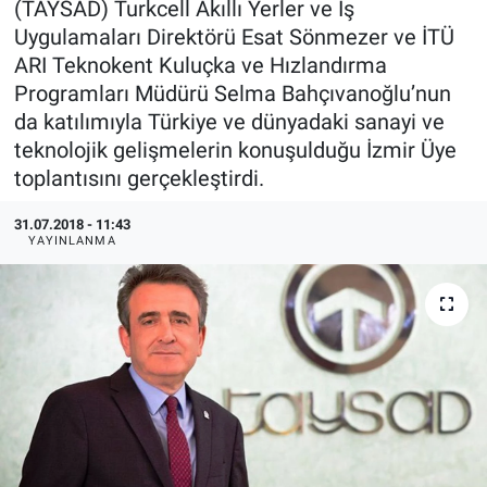
(TAYSAD) Turkcell Akıllı Yerler ve İş
Uygulamaları Direktörü Esat Sönmezer ve İTÜ
EndüstriST
ARI Teknokent Kuluçka ve Hızlandırma
Programları Müdürü Selma Bahçıvanoğlu’nun
Enerjisini Üreten Fabrikalar
da katılımıyla Türkiye ve dünyadaki sanayi ve
teknolojik gelişmelerin konuşulduğu İzmir Üye
Endüstri 4.0 Uygulamaları
toplantısını gerçekleştirdi.
Ağır Sanayi Çözümleri
31.07.2018 - 11:43
YAYINLANMA