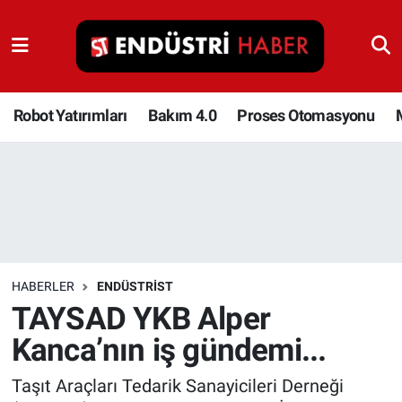
Robot Yatırımları
Bakım 4.0
Robot Yatırımları
Bakım 4.0
Proses Otomasyonu
Proses Otomasyonu
Makina
Otomasyon
HABERLER
ENDÜSTRIST
Depolama Çözümleri
TAYSAD YKB Alper
Kanca’nın iş gündemi...
İnşaat ve Malzeme
Taşıt Araçları Tedarik Sanayicileri Derneği
HaberOrtak