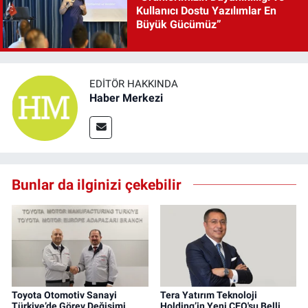
Kullanıcı Dostu Yazılımlar En
Büyük Gücümüz”
EDITÖR HAKKINDA
Haber Merkezi
Bunlar da ilginizi çekebilir
Toyota Otomotiv Sanayi
Tera Yatırım Teknoloji
Türkiye’de Görev Değişimi
Holding’in Yeni CEO'su Belli