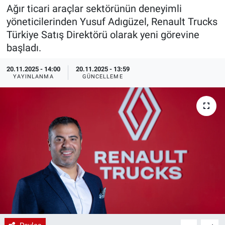
Ağır ticari araçlar sektörünün deneyimli
EndüstriST
yöneticilerinden Yusuf Adıgüzel, Renault Trucks
Türkiye Satış Direktörü olarak yeni görevine
Enerjisini Üreten Fabrikalar
başladı.
Endüstri 4.0 Uygulamaları
20.11.2025 - 14:00
20.11.2025 - 13:59
YAYINLANMA
GÜNCELLEME
Ağır Sanayi Çözümleri