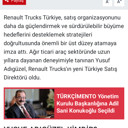
Paylaş
-
+
A
A
Renault Trucks Türkiye, satış organizasyonunu
daha da güçlendirmek ve sürdürülebilir büyüme
hedeflerini desteklemek stratejileri
doğrultusunda önemli bir üst düzey atamaya
imza attı. Ağır ticari araç sektöründe uzun
yıllara dayanan deneyimiyle tanınan Yusuf
Adıgüzel, Renault Trucks'ın yeni Türkiye Satış
Direktörü oldu.
TÜRKÇİMENTO Yönetim
Kurulu Başkanlığına Adil
Sani Konukoğlu Seçildi