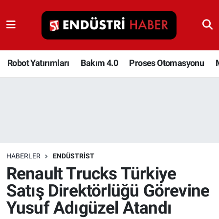
Robot Yatırımları
Bakım 4.0
Robot Yatırımları
Bakım 4.0
Proses Otomasyonu
Proses Otomasyonu
Makina
Otomasyon
HABERLER
ENDÜSTRIST
Depolama Çözümleri
Renault Trucks Türkiye
Satış Direktörlüğü Görevine
İnşaat ve Malzeme
Yusuf Adıgüzel Atandı
HaberOrtak