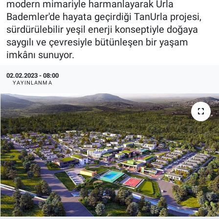
modern mimariyle harmanlayarak Urla
Bademler'de hayata geçirdiği TanUrla projesi,
EndüstriST
sürdürülebilir yeşil enerji konseptiyle doğaya
saygılı ve çevresiyle bütünleşen bir yaşam
Enerjisini Üreten Fabrikalar
imkânı sunuyor.
Endüstri 4.0 Uygulamaları
02.02.2023 - 08:00
YAYINLANMA
Ağır Sanayi Çözümleri