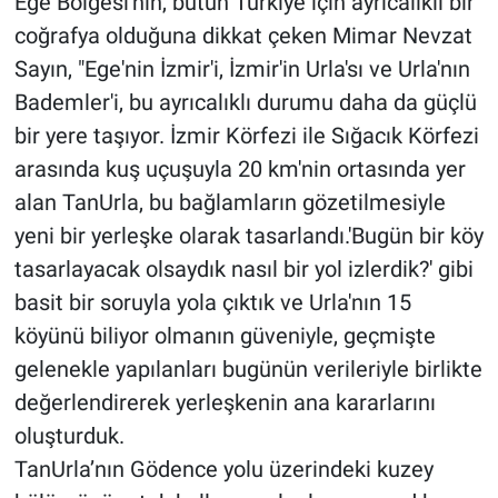
Ege Bölgesi'nin, bütün Türkiye için ayrıcalıklı bir
coğrafya olduğuna dikkat çeken Mimar Nevzat
Sayın, "Ege'nin İzmir'i, İzmir'in Urla'sı ve Urla'nın
Bademler'i, bu ayrıcalıklı durumu daha da güçlü
bir yere taşıyor. İzmir Körfezi ile Sığacık Körfezi
arasında kuş uçuşuyla 20 km'nin ortasında yer
alan TanUrla, bu bağlamların gözetilmesiyle
yeni bir yerleşke olarak tasarlandı.'Bugün bir köy
tasarlayacak olsaydık nasıl bir yol izlerdik?' gibi
basit bir soruyla yola çıktık ve Urla'nın 15
köyünü biliyor olmanın güveniyle, geçmişte
gelenekle yapılanları bugünün verileriyle birlikte
değerlendirerek yerleşkenin ana kararlarını
oluşturduk.
TanUrla’nın Gödence yolu üzerindeki kuzey