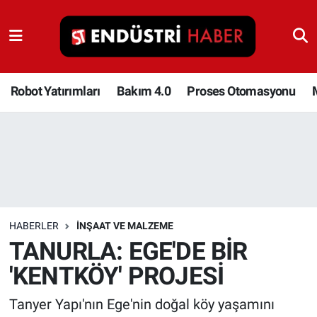
Robot Yatırımları
Bakım 4.0
Robot Yatırımları
Bakım 4.0
Proses Otomasyonu
Proses Otomasyonu
Makina
Otomasyon
HABERLER
İNŞAAT VE MALZEME
Depolama Çözümleri
TANURLA: EGE'DE BİR
'KENTKÖY' PROJESİ
İnşaat ve Malzeme
Tanyer Yapı'nın Ege'nin doğal köy yaşamını
HaberOrtak