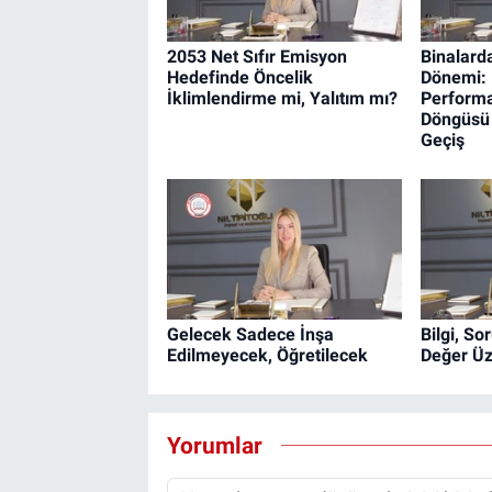
2053 Net Sıfır Emisyon
Binalard
Hedefinde Öncelik
Dönemi: 
İklimlendirme mi, Yalıtım mı?
Perform
Döngüsü
Geçiş
Gelecek Sadece İnşa
Bilgi, S
Edilmeyecek, Öğretilecek
Değer Üz
Yorumlar