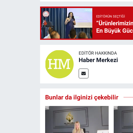
EDITÖRÜN SEÇTIĞI
“Ürünlerimizin
En Büyük Gü
EDITÖR HAKKINDA
Haber Merkezi
Bunlar da ilginizi çekebilir