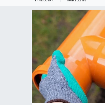
YAYINLANMA
GÜNCELLEME
EndüstriST
Enerjisini Üreten Fabrikalar
Endüstri 4.0 Uygulamaları
Ağır Sanayi Çözümleri