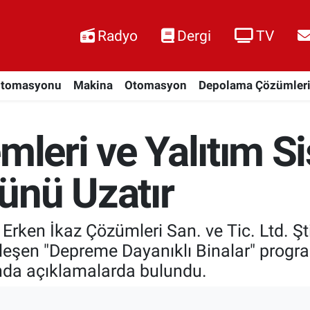
Radyo
Dergi
TV
Otomasyonu
Makina
Otomasyon
Depolama Çözümler
mleri ve Yalıtım S
ünü Uzatır
rken İkaz Çözümleri San. ve Tic. Ltd. Şt
leşen "Depreme Dayanıklı Binalar" progr
ında açıklamalarda bulundu.