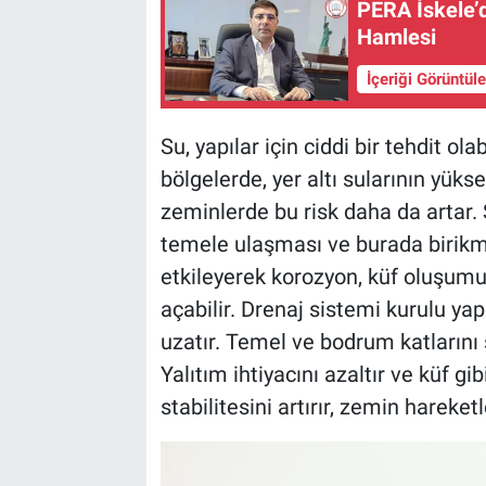
PERA İskele’d
Hamlesi
İçeriği Görüntül
Su, yapılar için ciddi bir tehdit ola
bölgelerde, yer altı sularının yük
zeminlerde bu risk daha da artar.
temele ulaşması ve burada birikme
etkileyerek korozyon, küf oluşumu
açabilir. Drenaj sistemi kurulu yap
uzatır. Temel ve bodrum katlarını
Yalıtım ihtiyacını azaltır ve küf g
stabilitesini artırır, zemin hareketl