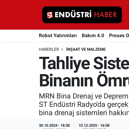
Robot Yatırımları
Robot Yatırımları
Bakım 4.0
Proses 
Bakım 4.0
HABERLER
İNŞAAT VE MALZEME
Proses Otomasyonu
Tahliye Siste
Makina
Binanın Ömr
Otomasyon
MRN Bina Drenaj ve Deprem E
Depolama Çözümleri
ST Endüstri Radyo'da gerçek
İnşaat ve Malzeme
bina drenaj sistemleri hakk
HaberOrtak
30.10.2024 - 18:30
10.12.2025 - 16:08