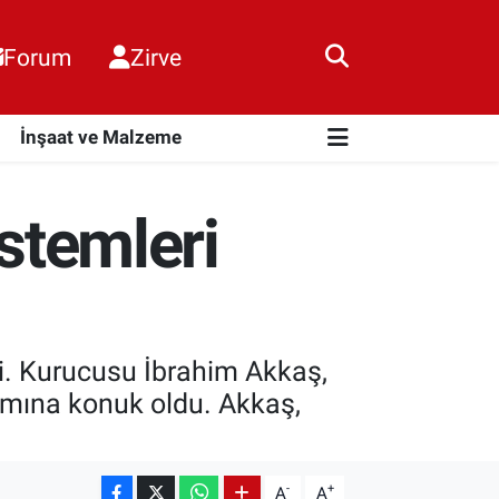
Forum
Zirve
i
İnşaat ve Malzeme
istemleri
i. Kurucusu İbrahim Akkaş,
amına konuk oldu. Akkaş,
-
+
A
A