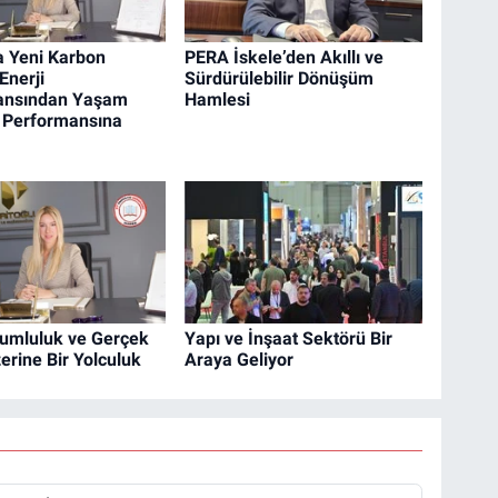
a Yeni Karbon
PERA İskele’den Akıllı ve
Enerji
Sürdürülebilir Dönüşüm
ansından Yaşam
Hamlesi
 Performansına
orumluluk ve Gerçek
Yapı ve İnşaat Sektörü Bir
erine Bir Yolculuk
Araya Geliyor