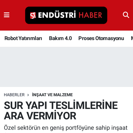
Robot Yatırımları
Bakım 4.0
Robot Yatırımları
Bakım 4.0
Proses Otomasyonu
Proses Otomasyonu
Makina
Otomasyon
HABERLER
İNŞAAT VE MALZEME
Depolama Çözümleri
SUR YAPI TESLİMLERİNE
ARA VERMİYOR
İnşaat ve Malzeme
Özel sektörün en geniş portföyüne sahip inşaat
HaberOrtak