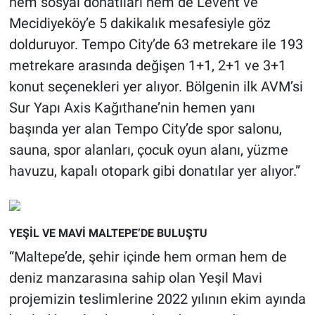
hem sosyal donatıları hem de Levent ve
Mecidiyeköy’e 5 dakikalık mesafesiyle göz
dolduruyor. Tempo City’de 63 metrekare ile 193
metrekare arasında değişen 1+1, 2+1 ve 3+1
konut seçenekleri yer alıyor. Bölgenin ilk AVM’si
Sur Yapı Axis Kağıthane’nin hemen yanı
başında yer alan Tempo City’de spor salonu,
sauna, spor alanları, çocuk oyun alanı, yüzme
havuzu, kapalı otopark gibi donatılar yer alıyor.”
YEŞİL VE MAVİ MALTEPE’DE BULUŞTU
“Maltepe’de, şehir içinde hem orman hem de
deniz manzarasına sahip olan Yeşil Mavi
projemizin teslimlerine 2022 yılının ekim ayında