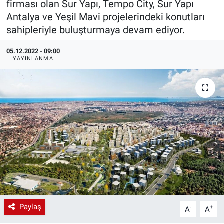
firması olan Sur Yapı, Tempo City, Sur Yapı
Antalya ve Yeşil Mavi projelerindeki konutları
EndüstriST
sahipleriyle buluşturmaya devam ediyor.
Enerjisini Üreten Fabrikalar
05.12.2022 - 09:00
YAYINLANMA
Endüstri 4.0 Uygulamaları
Ağır Sanayi Çözümleri
Paylaş
-
+
A
A