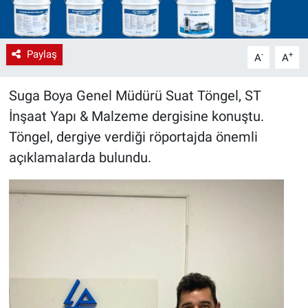
Paylaş
-
+
A
A
Suga Boya Genel Müdürü Suat Töngel, ST
İnşaat Yapı & Malzeme dergisine konuştu.
Töngel, dergiye verdiği röportajda önemli
açıklamalarda bulundu.