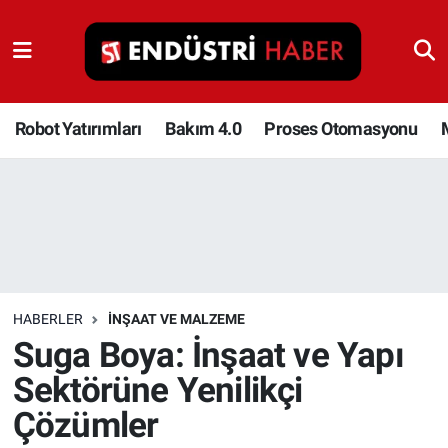
Robot Yatırımları
Bakım 4.0
Robot Yatırımları
Bakım 4.0
Proses Otomasyonu
Proses Otomasyonu
Makina
Otomasyon
HABERLER
İNŞAAT VE MALZEME
Depolama Çözümleri
Suga Boya: İnşaat ve Yapı
Sektörüne Yenilikçi
İnşaat ve Malzeme
Çözümler
HaberOrtak