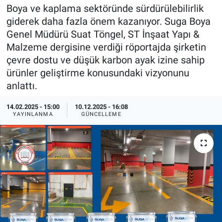
Boya ve kaplama sektöründe sürdürülebilirlik
EndüstriST
giderek daha fazla önem kazanıyor. Suga Boya
Genel Müdürü Suat Töngel, ST İnşaat Yapı &
Enerjisini Üreten Fabrikalar
Malzeme dergisine verdiği röportajda şirketin
çevre dostu ve düşük karbon ayak izine sahip
Endüstri 4.0 Uygulamaları
ürünler geliştirme konusundaki vizyonunu
anlattı.
Ağır Sanayi Çözümleri
14.02.2025 - 15:00
10.12.2025 - 16:08
YAYINLANMA
GÜNCELLEME