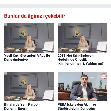
Bunlar da ilginizi çekebilir
Yeşil Çatı Sistemleri VRay İle
2053 Net Sıfır Emisyon
Deneyimleniyor
Hedefinde Öncelik
İklimlendirme mi, Yalıtım mı?
Binalarda Yeni Karbon
PERA İskele’den Akıllı ve
Dönemi: Enerji
Sürdürülebilir Dönüşüm