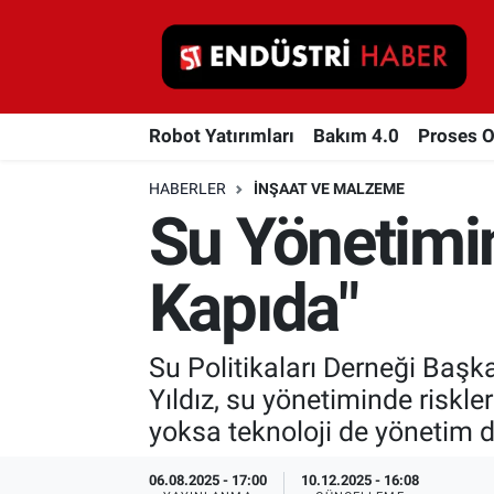
Robot Yatırımları
Robot Yatırımları
Bakım 4.0
Proses 
Bakım 4.0
HABERLER
İNŞAAT VE MALZEME
Proses Otomasyonu
Su Yönetimin
Makina
Kapıda"
Otomasyon
Su Politikaları Derneği Başk
Depolama Çözümleri
Yıldız, su yönetiminde riskl
İnşaat ve Malzeme
yoksa teknoloji de yönetim de
HaberOrtak
06.08.2025 - 17:00
10.12.2025 - 16:08