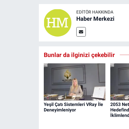
EDITÖR HAKKINDA
Haber Merkezi
Bunlar da ilginizi çekebilir
Yeşil Çatı Sistemleri VRay İle
2053 Net
Deneyimleniyor
Hedefind
İklimlen