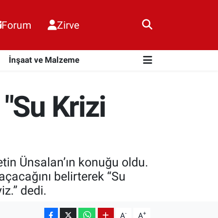
Forum
Zirve
i
İnşaat ve Malzeme
"Su Krizi
etin Ünsalan’ın konuğu oldu.
açacağını belirterek “Su
iz.” dedi.
-
+
A
A