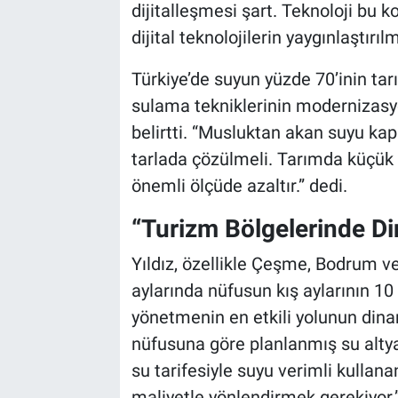
dijitalleşmesi şart. Teknoloji bu 
dijital teknolojilerin yaygınlaştırıl
Türkiye’de suyun yüzde 70’inin tar
sulama tekniklerinin modernizasyo
belirtti. “Musluktan akan suyu k
tarlada çözülmeli. Tarımda küçük bir
önemli ölçüde azaltır.” dedi.
“Turizm Bölgelerinde Di
Yıldız, özellikle Çeşme, Bodrum v
aylarında nüfusun kış aylarının 10 
yönetmenin en etkili yolunun dinam
nüfusuna göre planlanmış su altyap
su tarifesiyle suyu verimli kullana
maliyetle yönlendirmek gerekiyor.