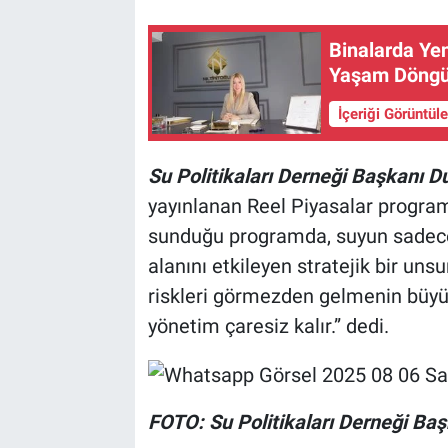
Binalarda Ye
Yaşam Döngü
İçeriği Görüntül
Su Politikaları Derneği Başkanı Du
yayınlanan
Reel Piyasalar program
sunduğu programda, suyun sadece 
alanını etkileyen stratejik bir uns
riskleri görmezden gelmenin büyük
yönetim çaresiz kalır.” dedi.
FOTO: Su Politikaları Derneği Baş