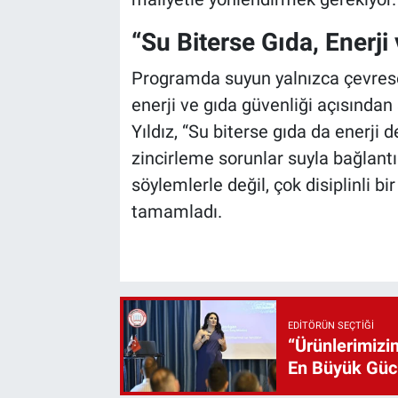
“Su Biterse Gıda, Enerji
Programda suyun yalnızca çevrese
enerji ve gıda güvenliği açısından
Yıldız, “Su biterse gıda da enerji d
zincirleme sorunlar suyla bağlantı
söylemlerle değil, çok disiplinli bi
tamamladı.
EDITÖRÜN SEÇTIĞI
“Ürünlerimizin
En Büyük Gü