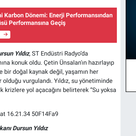
ni Karbon Dönemi: Enerji Performansından
sü Performansına Geçiş
e
rsun Yıldız
, ST Endüstri Radyo’da
ına konuk oldu. Çetin Ünsalan'ın hazırlayıp
bir doğal kaynak değil, yaşamın her
ur olduğu vurgulandı. Yıldız, su yönetiminde
 krizlere yol açacağını belirterek “Su yoksa
kanı Dursun Yıldız