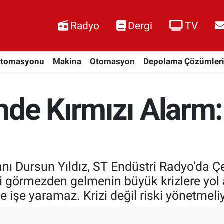
Radyo
Dergi
TV
Otomasyonu
Makina
Otomasyon
Depolama Çözümler
de Kırmızı Alarm: 
anı Dursun Yıldız, ST Endüstri Radyo’da Ç
eri görmezden gelmenin büyük krizlere yol 
 işe yaramaz. Krizi değil riski yönetmeliy