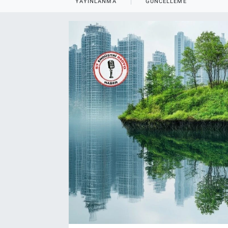
YAYINLANMA
GÜNCELLEME
EndüstriST
Enerjisini Üreten Fabrikalar
Endüstri 4.0 Uygulamaları
Ağır Sanayi Çözümleri