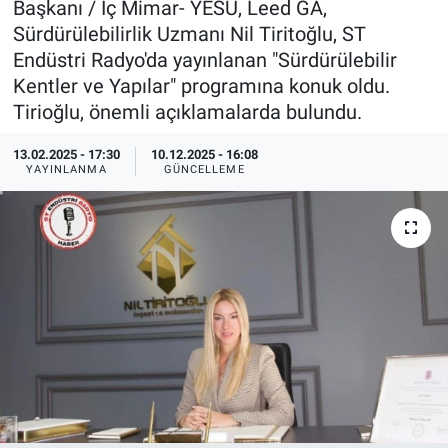
Başkanı / İç Mimar- YESU, Leed GA,
Sürdürülebilirlik Uzmanı Nil Tiritoğlu, ST
EndüstriST
Endüstri Radyo'da yayınlanan "Sürdürülebilir
Kentler ve Yapılar" programına konuk oldu.
Enerjisini Üreten Fabrikalar
Tirioğlu, önemli açıklamalarda bulundu.
Endüstri 4.0 Uygulamaları
13.02.2025 - 17:30
10.12.2025 - 16:08
YAYINLANMA
GÜNCELLEME
Ağır Sanayi Çözümleri