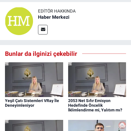
EDITÖR HAKKINDA
Haber Merkezi
Bunlar da ilginizi çekebilir
Yeşil Çatı Sistemleri VRay İle
2053 Net Sıfır Emisyon
Deneyimleniyor
Hedefinde Öncelik
İklimlendirme mi, Yalıtım mı?