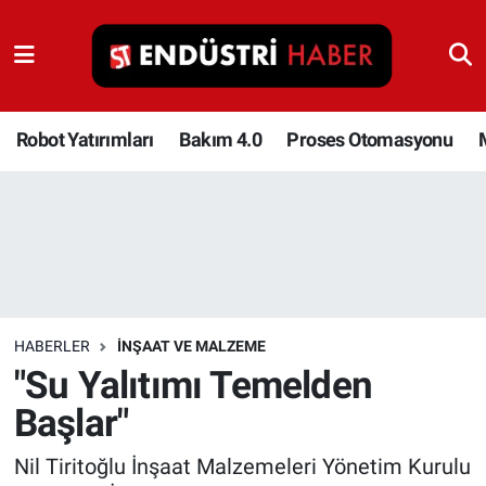
Robot Yatırımları
Bakım 4.0
Robot Yatırımları
Bakım 4.0
Proses Otomasyonu
Proses Otomasyonu
Makina
Otomasyon
HABERLER
İNŞAAT VE MALZEME
Depolama Çözümleri
"Su Yalıtımı Temelden
Başlar"
İnşaat ve Malzeme
Nil Tiritoğlu İnşaat Malzemeleri Yönetim Kurulu
HaberOrtak