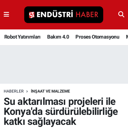
Robot Yatırımları
Bakım 4.0
Robot Yatırımları
Bakım 4.0
Proses Otomasyonu
Proses Otomasyonu
Makina
Otomasyon
HABERLER
İNŞAAT VE MALZEME
Depolama Çözümleri
Su aktarılması projeleri ile
Konya'da sürdürülebilirliğe
İnşaat ve Malzeme
katkı sağlayacak
HaberOrtak