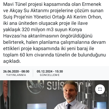
Mavi Tünel projesi kapsamında olan Ermenek
EndüstriST
ve Akçay Su Aktarımı projelerine çözüm sunan
Suiş Proje’nin Yönetici Ortağı Ali Kerim Orhon,
Enerjisini Üreten Fabrikalar
iki ana üniteden oluşacak proje ile ilave
yaklaşık 320 milyon m3 suyun Konya
Endüstri 4.0 Uygulamaları
Havzası’na aktarılmasının öngörüldüğünü
belirterek, halen planlama çalışmalarına devam
Ağır Sanayi Çözümleri
ettikleri proje kapsamında iki yeni baraj ile
toplam 60 km civarında tünelin de bulunduğunu
açıkladı.
26.06.2020 - 08:00
05.12.2024 - 15:30
YAYINLANMA
GÜNCELLEME