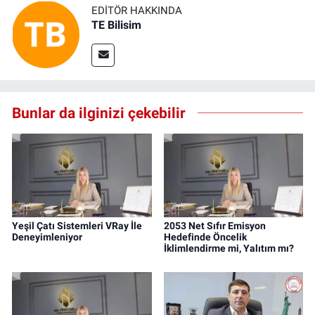
EDITÖR HAKKINDA
TE Bilisim
Bunlar da ilginizi çekebilir
Yeşil Çatı Sistemleri VRay İle
2053 Net Sıfır Emisyon
Deneyimleniyor
Hedefinde Öncelik
İklimlendirme mi, Yalıtım mı?