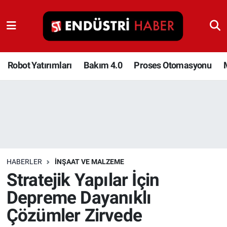
Robot Yatırımları
Bakım 4.0
Robot Yatırımları
Bakım 4.0
Proses Otomasyonu
Proses Otomasyonu
Makina
Otomasyon
HABERLER
İNŞAAT VE MALZEME
Depolama Çözümleri
Stratejik Yapılar İçin
Depreme Dayanıklı
İnşaat ve Malzeme
Çözümler Zirvede
HaberOrtak