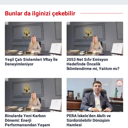
Bunlar da ilginizi çekebilir
Yeşil Çatı Sistemleri VRay İle
2053 Net Sıfır Emisyon
Deneyimleniyor
Hedefinde Öncelik
İklimlendirme mi, Yalıtım mı?
Binalarda Yeni Karbon
PERA İskele’den Akıllı ve
Dönemi: Enerji
Sürdürülebilir Dönüşüm
Performansından Yaşam
Hamlesi