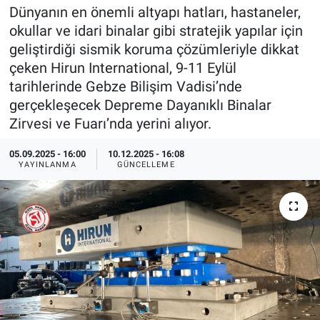
Dünyanın en önemli altyapı hatları, hastaneler,
EndüstriST
okullar ve idari binalar gibi stratejik yapılar için
geliştirdiği sismik koruma çözümleriyle dikkat
Enerjisini Üreten Fabrikalar
çeken Hirun International, 9-11 Eylül
tarihlerinde Gebze Bilişim Vadisi’nde
Endüstri 4.0 Uygulamaları
gerçekleşecek Depreme Dayanıklı Binalar
Zirvesi ve Fuarı’nda yerini alıyor.
Ağır Sanayi Çözümleri
05.09.2025 - 16:00
10.12.2025 - 16:08
YAYINLANMA
GÜNCELLEME