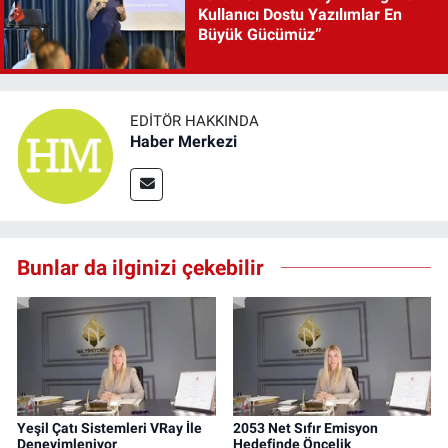
Kullanıcı Dostu Yazılımlar En
Büyük Gücümüz”
EDITÖR HAKKINDA
Haber Merkezi
Bunlar da ilginizi çekebilir
Yeşil Çatı Sistemleri VRay İle
2053 Net Sıfır Emisyon
Deneyimleniyor
Hedefinde Öncelik