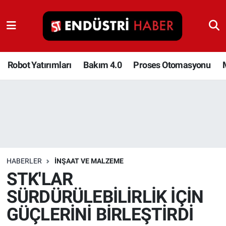
Robot Yatırımları
Bakım 4.0
Robot Yatırımları
Bakım 4.0
Proses Otomasyonu
Proses Otomasyonu
Makina
Otomasyon
HABERLER
İNŞAAT VE MALZEME
Depolama Çözümleri
STK'LAR
SÜRDÜRÜLEBİLİRLİK İÇİN
İnşaat ve Malzeme
GÜÇLERİNİ BİRLEŞTİRDİ
HaberOrtak