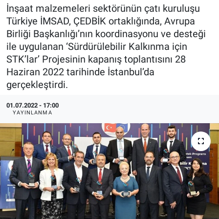
İnşaat malzemeleri sektörünün çatı kuruluşu
EndüstriST
Türkiye İMSAD, ÇEDBİK ortaklığında, Avrupa
Birliği Başkanlığı’nın koordinasyonu ve desteği
Enerjisini Üreten Fabrikalar
ile uygulanan ‘Sürdürülebilir Kalkınma için
STK’lar’ Projesinin kapanış toplantısını 28
Endüstri 4.0 Uygulamaları
Haziran 2022 tarihinde İstanbul’da
gerçekleştirdi.
Ağır Sanayi Çözümleri
01.07.2022 - 17:00
YAYINLANMA