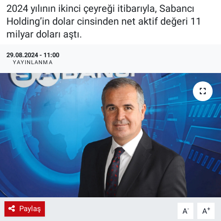
2024 yılının ikinci çeyreği itibarıyla, Sabancı
EndüstriST
Holding’in dolar cinsinden net aktif değeri 11
milyar doları aştı.
Enerjisini Üreten Fabrikalar
29.08.2024 - 11:00
YAYINLANMA
Endüstri 4.0 Uygulamaları
Ağır Sanayi Çözümleri
Paylaş
-
+
A
A