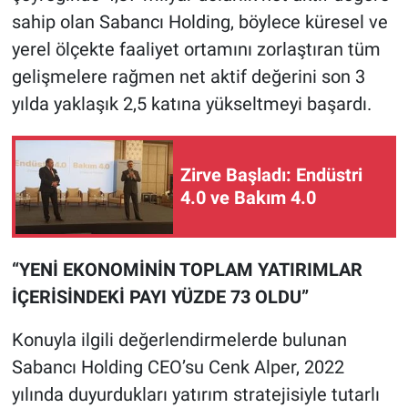
sahip olan Sabancı Holding, böylece küresel ve
yerel ölçekte faaliyet ortamını zorlaştıran tüm
gelişmelere rağmen net aktif değerini son 3
yılda yaklaşık 2,5 katına yükseltmeyi başardı.
Zirve Başladı: Endüstri
4.0 ve Bakım 4.0
“YENİ EKONOMİNİN TOPLAM YATIRIMLAR
İÇERİSİNDEKİ PAYI YÜZDE 73 OLDU”
Konuyla ilgili değerlendirmelerde bulunan
Sabancı Holding CEO’su Cenk Alper, 2022
yılında duyurdukları yatırım stratejisiyle tutarlı