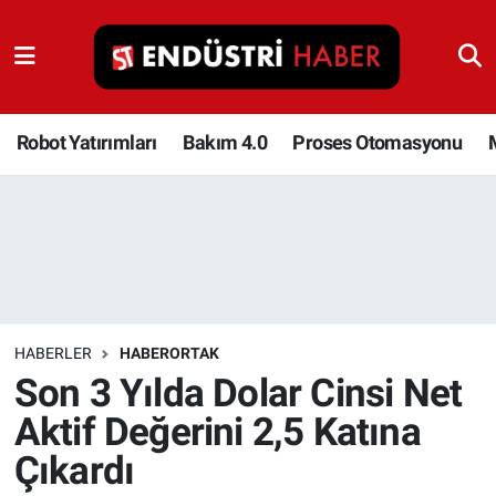
Robot Yatırımları
Bakım 4.0
Robot Yatırımları
Bakım 4.0
Proses Otomasyonu
Proses Otomasyonu
Makina
Otomasyon
HABERLER
HABERORTAK
Depolama Çözümleri
Son 3 Yılda Dolar Cinsi Net
Aktif Değerini 2,5 Katına
İnşaat ve Malzeme
Çıkardı
HaberOrtak