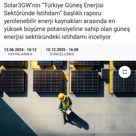
Solar3GW’nin “Türkiye Güneş Enerjisi
EndüstriST
Sektöründe İstihdam” başlıklı raporu
yenilenebilir enerji kaynakları arasında en
Enerjisini Üreten Fabrikalar
yüksek büyüme potansiyeline sahip olan güneş
enerjisi sektöründeki istihdamı inceliyor
Endüstri 4.0 Uygulamaları
13.06.2024 - 10:12
10.12.2025 - 16:08
YAYINLANMA
GÜNCELLEME
Ağır Sanayi Çözümleri