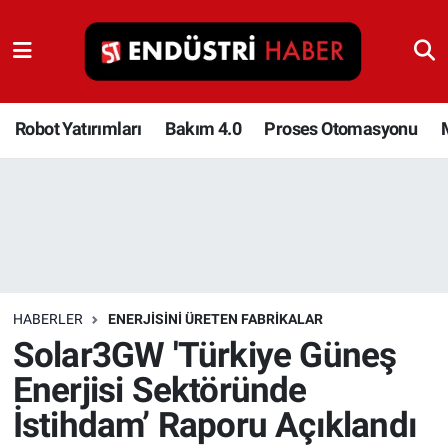
Robot Yatırımları
Bakım 4.0
Robot Yatırımları
Bakım 4.0
Proses Otomasyonu
Proses Otomasyonu
Makina
Otomasyon
HABERLER
ENERJISINI ÜRETEN FABRIKALAR
Depolama Çözümleri
Solar3GW 'Türkiye Güneş
Enerjisi Sektöründe
İnşaat ve Malzeme
İstihdam’ Raporu Açıklandı
HaberOrtak