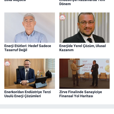
Dönem
Enerji Etütleri: Hedef Sadece
Enerjide Yerel Çözüm, Ulusal
Tasarruf Değil
Kazanım
Enerkon’dan Endüstriye Terzi
Zirve Finalinde Sanayiciye
Usulü Enerji Çözümleri
Finansal Yol Haritası