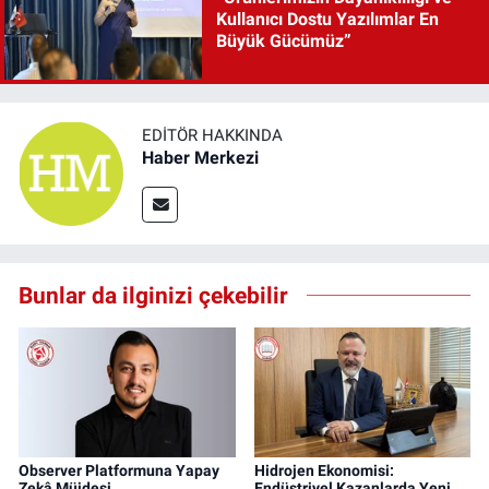
Kullanıcı Dostu Yazılımlar En
Büyük Gücümüz”
EDITÖR HAKKINDA
Haber Merkezi
Bunlar da ilginizi çekebilir
Observer Platformuna Yapay
Hidrojen Ekonomisi:
Zekâ Müjdesi
Endüstriyel Kazanlarda Yeni