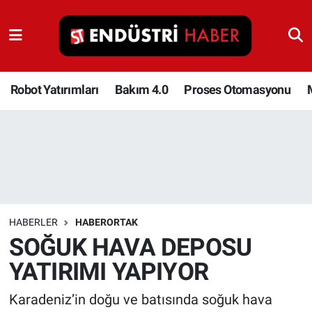
Robot Yatırımları
Bakım 4.0
Robot Yatırımları
Bakım 4.0
Proses Otomasyonu
Proses Otomasyonu
Makina
Otomasyon
HABERLER
HABERORTAK
Depolama Çözümleri
SOĞUK HAVA DEPOSU
YATIRIMI YAPIYOR
İnşaat ve Malzeme
Karadeniz’in doğu ve batısında soğuk hava
HaberOrtak