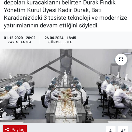
depoları kuracaklarını belirten Durak Fındık
Yönetim Kurul Üyesi Kadir Durak, Batı
EndüstriST
Karadeniz’deki 3 tesiste teknoloji ve modernize
yatırımlarının devam ettiğini söyledi.
Enerjisini Üreten Fabrikalar
01.12.2020 - 20:02
26.06.2024 - 18:45
Endüstri 4.0 Uygulamaları
YAYINLANMA
GÜNCELLEME
Ağır Sanayi Çözümleri
Paylaş
-
+
A
A